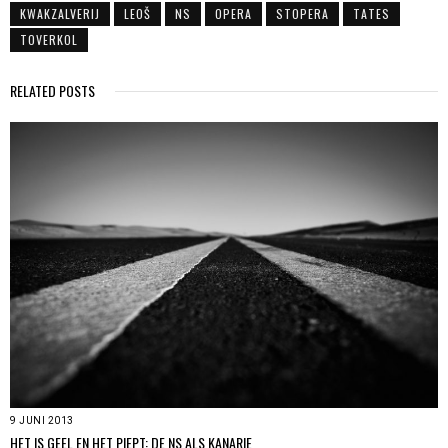
KWAKZALVERIJ
LEOŠ
NS
OPERA
STOPERA
TATES
TOVERKOL
RELATED POSTS
9 JUNI 2013
HET IS GEEL EN HET PIEPT: DE NS ALS KANARIE