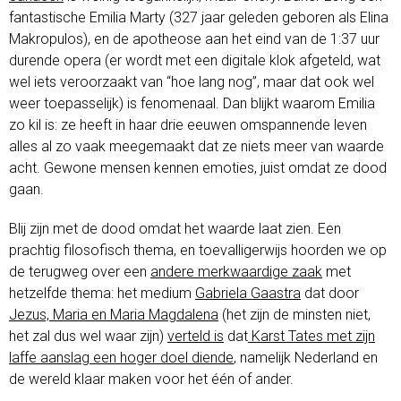
fantastische Emilia Marty (327 jaar geleden geboren als Elina
Makropulos), en de apotheose aan het eind van de 1:37 uur
durende opera (er wordt met een digitale klok afgeteld, wat
wel iets veroorzaakt van “hoe lang nog”, maar dat ook wel
weer toepasselijk) is fenomenaal. Dan blijkt waarom Emilia
zo kil is: ze heeft in haar drie eeuwen omspannende leven
alles al zo vaak meegemaakt dat ze niets meer van waarde
acht. Gewone mensen kennen emoties, juist omdat ze dood
gaan.
Blij zijn met de dood omdat het waarde laat zien. Een
prachtig filosofisch thema, en toevalligerwijs hoorden we op
de terugweg over een
andere merkwaardige zaak
met
hetzelfde thema: het medium
Gabriela Gaastra
dat door
Jezus, Maria en Maria Magdalena
(het zijn de minsten niet,
het zal dus wel waar zijn)
verteld is
dat
Karst Tates met zijn
laffe aanslag een hoger doel diende
, namelijk Nederland en
de wereld klaar maken voor het één of ander.