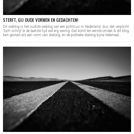
STERFT, GIJ OUDE VORMEN EN GEDACHTEN!
Dit weblog is het oudste weblog van een politicus in Nederland, dus dat verplicht.
Toch schrijf ik de laatste tijd wel erg weinig. Dat komt ten eerste omdat ik dit blog
ben gestart als een vorm van dialoog, en de politieke dialoog bijna helemaal…