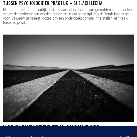
TUSSEN PSYCHOLOGIE EN PRAKTIJK – SHELACH LECHA
Het is in deze tijd natuurlijk ondenkbaar dat op basis van geruchten en rapporten
verkeerde beslissingen worden genomen, maar in de tijd van de Torah kwam het
voor. De Eeuwige vraagt Mozes om een onderzoekscomité in te stellen, een task
force, zo je wil,…
HA’AZINU: TEGELIJKERTIJD TERUG- EN VOORUITKIJKEN
Nog een paar dagen en dan is de cirkel gesloten en zijn we weer waar we 17