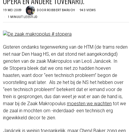
OPERA EN ANDERE TOVENARIJ.
19 MEI 2009
DOOR
ROBBERT BARUCH
943 VIEWS
1 MINUUT LEESTIJD
Gisteren ondanks tegenwerking van de HTM (de trams reden
niet naar Den Haag HS, en dat stond niet aangekondigd)
genoten van de zaak Makropulos van Leoš Janácek. In
de Stopera bleek dat we ons niet zo hadden hoeven
haasten, want door “een technisch probleem” begon de
voorstelling wat later. Als ze het bij de NS het hebben over
“een technisch probleem” betekent dat er iemand voor de
trein is gesprongen, dus dan weet je wat er aan de hand is,
maar bij de Zaak Makropoulus
moesten we wachten
tot we
de zaal in mochten om -inderdaad- een technisch erg
ingewikkeld decor te zien.
Janácek
is weinig toegankelijk, maar Cheryl Baker zong een