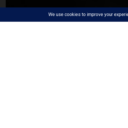
PVV
SDAP
VRIJHEID