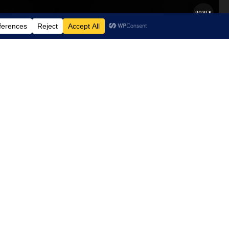
BOVEN
NIEUWSTE BLOGS
STOLPERSTEINE IN LEER
15 JUNI 2026
ER KOMT GEEN BETERE
REDEN MEER.