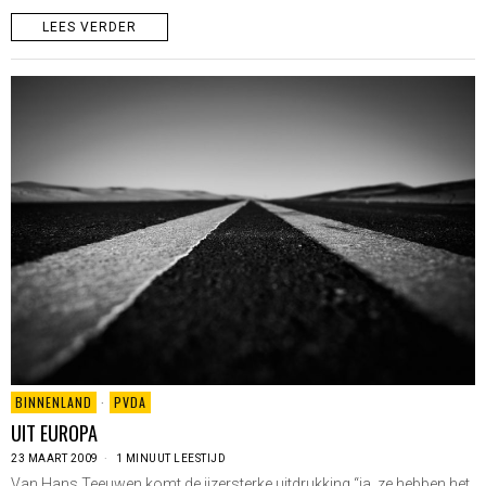
LEES VERDER
BINNENLAND
·
PVDA
UIT EUROPA
23 MAART 2009
1 MINUUT LEESTIJD
Van Hans Teeuwen komt de ijzersterke uitdrukking “ja, ze hebben het