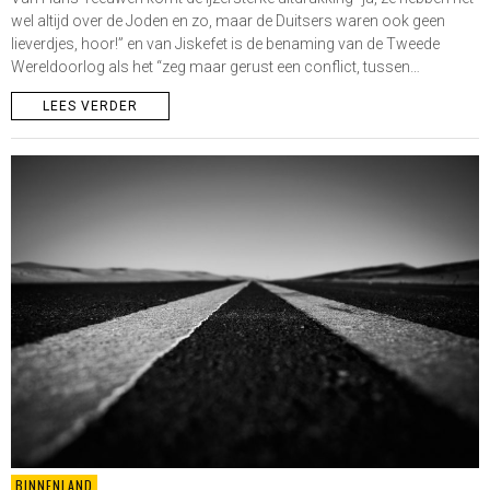
wel altijd over de Joden en zo, maar de Duitsers waren ook geen
lieverdjes, hoor!” en van Jiskefet is de benaming van de Tweede
Wereldoorlog als het “zeg maar gerust een conflict, tussen…
LEES VERDER
BINNENLAND