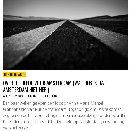
BINNENLAND
OVER DE LIEFDE VOOR AMSTERDAM (WAT HEB IK DAT
AMSTERDAM NIET HEP!)
6 APRIL 2009
1 MINUUT LEESTIJD
Een paar weken geleden ben ik door Anna Maria Mantel –
Giannattasio van Puur Amsterdam uitgenodigd om iets te komen
zeggen op de tentoonstelling die in Krasnapolsky gehouden wordt in
het kader van de fotowedstrijd Verliefd op Amsterdam, en vandaag
was het zo ver.…