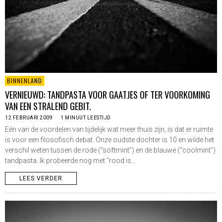
BINNENLAND
VERNIEUWD: TANDPASTA VOOR GAATJES OF TER VOORKOMING
VAN EEN STRALEND GEBIT.
12 FEBRUARI 2009
1 MINUUT LEESTIJD
Eén van de voordelen van tijdelijk wat meer thuis zijn, is dat er ruimte
is voor een filosofisch debat. Onze oudste dochter is 10 en wilde het
verschil weten tussen de rode (“softmint”) en de blauwe (“coolmint”)
tandpasta. Ik probeerde nog met “rood is…
LEES VERDER