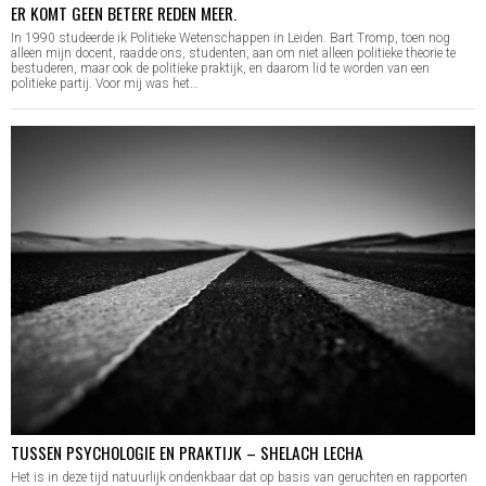
ER KOMT GEEN BETERE REDEN MEER.
In 1990 studeerde ik Politieke Wetenschappen in Leiden. Bart Tromp, toen nog
alleen mijn docent, raadde ons, studenten, aan om niet alleen politieke theorie te
bestuderen, maar ook de politieke praktijk, en daarom lid te worden van een
politieke partij. Voor mij was het…
TUSSEN PSYCHOLOGIE EN PRAKTIJK – SHELACH LECHA
Het is in deze tijd natuurlijk ondenkbaar dat op basis van geruchten en rapporten