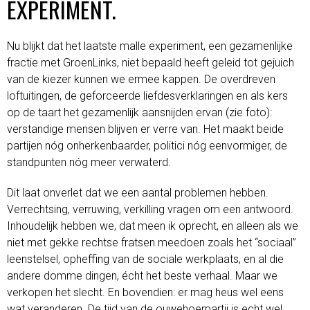
EXPERIMENT.
Nu blijkt dat het laatste malle experiment, een gezamenlijke
fractie met GroenLinks, niet bepaald heeft geleid tot gejuich
van de kiezer kunnen we ermee kappen. De overdreven
loftuitingen, de geforceerde liefdesverklaringen en als kers
op de taart het gezamenlijk aansnijden ervan (zie foto):
verstandige mensen blijven er verre van. Het maakt beide
partijen nóg onherkenbaarder, politici nóg eenvormiger, de
standpunten nóg meer verwaterd.
Dit laat onverlet dat we een aantal problemen hebben.
Verrechtsing, verruwing, verkilling vragen om een antwoord.
Inhoudelijk hebben we, dat meen ik oprecht, en alleen als we
niet met gekke rechtse fratsen meedoen zoals het “sociaal”
leenstelsel, opheffing van de sociale werkplaats, en al die
andere domme dingen, écht het beste verhaal. Maar we
verkopen het slecht. En bovendien: er mag heus wel eens
wat veranderen. De tijd van de ouwehoerpartij is echt wel