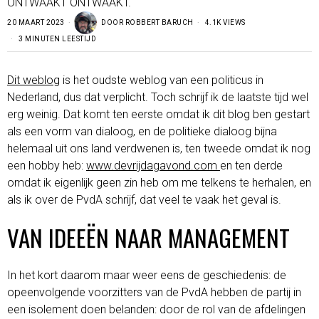
ONTWAAKT ONTWAAKT.
20 MAART 2023
DOOR
ROBBERT BARUCH
4.1K VIEWS
3 MINUTEN LEESTIJD
Dit weblog
is het oudste weblog van een politicus in
Nederland, dus dat verplicht. Toch schrijf ik de laatste tijd wel
erg weinig. Dat komt ten eerste omdat ik dit blog ben gestart
als een vorm van dialoog, en de politieke dialoog bijna
helemaal uit ons land verdwenen is, ten tweede omdat ik nog
een hobby heb:
www.devrijdagavond.com
en ten derde
omdat ik eigenlijk geen zin heb om me telkens te herhalen, en
als ik over de PvdA schrijf, dat veel te vaak het geval is.
VAN IDEEËN NAAR MANAGEMENT
In het kort daarom maar weer eens de geschiedenis: de
opeenvolgende voorzitters van de PvdA hebben de partij in
een isolement doen belanden: door de rol van de afdelingen