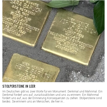
STOLPERSTEINE IN LEER
Im Deutschen gibt es zwei Worte für ein Monument: Denkmal und Mahnmal. Ein
Denkmal fordert uns auf, zurückzublicken und uns zu erinnern. Ein Mahnmal
fordert uns auf, aus der Erinnerung Konsequenzen zu ziehen. Stolpersteine sind
beides. Sie erinnern uns an Menschen, die hier in…