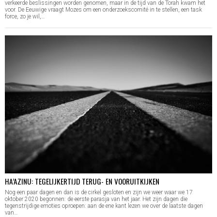
verkeerde beslissingen worden genomen, maar in de tijd van de Torah kwam het
voor. De Eeuwige vraagt Mozes om een onderzoekscomité in te stellen, een task
force, zo je wil,…
HA’AZINU: TEGELIJKERTIJD TERUG- EN VOORUITKIJKEN
Nog een paar dagen en dan is de cirkel gesloten en zijn we weer waar we 17
oktober 2020 begonnen: de eerste parasja van het jaar. Het zijn dagen die
tegenstrijdige emoties oproepen: aan de ene kant lezen we over de laatste dagen
van…