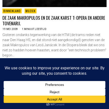
BINNENLAND
·
MUZIEK
DE ZAAK MAKROPULOS EN DE ZAAK KARST T: OPERA EN ANDERE
TOVENARIJ.
19 MEI 2009
1 MINUUT LEESTIJD
Gisteren ondanks tegenwerking van de HTM (de trams reden niet
naar Den Haag HS, en dat stond niet aangekondigd) genoten van de
zaak Makropulos van Leoš Janácek. In de Stopera bleek dat we ons
niet zo hadden hoeven haasten, want door “een technisch probleem”
begon…
LEES VERDER
Since 2003 © All Rights Reserved | Foto's Robbert Baruch tenzij anders vermeld
NIEUWSBRIEF
CONTACT
BOVEN