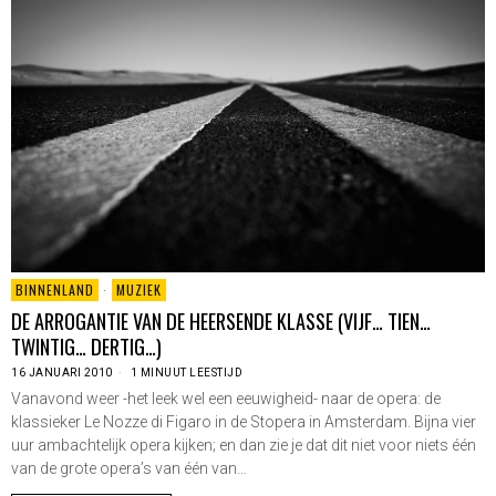
BINNENLAND
·
MUZIEK
DE ARROGANTIE VAN DE HEERSENDE KLASSE (VIJF… TIEN…
TWINTIG… DERTIG…)
16 JANUARI 2010
1 MINUUT LEESTIJD
Vanavond weer -het leek wel een eeuwigheid- naar de opera: de
klassieker Le Nozze di Figaro in de Stopera in Amsterdam. Bijna vier
uur ambachtelijk opera kijken; en dan zie je dat dit niet voor niets één
van de grote opera’s van één van…