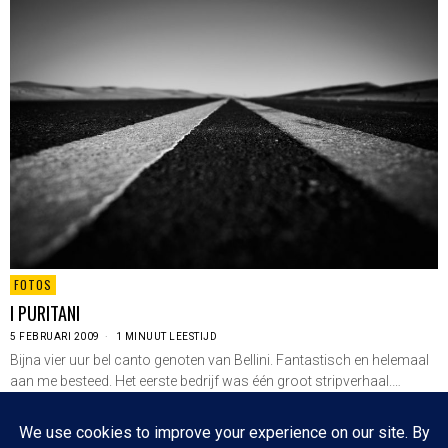
FOTOS
I PURITANI
5 FEBRUARI 2009
1 MINUUT LEESTIJD
Bijna vier uur bel canto genoten van Bellini. Fantastisch en helemaal
aan me besteed. Het eerste bedrijf was één groot stripverhaal.…
LEES VERDER