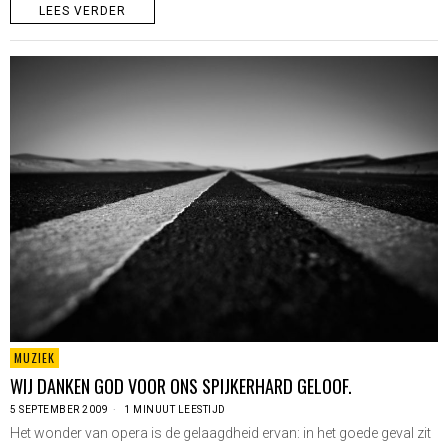
LEES VERDER
MUZIEK
WIJ DANKEN GOD VOOR ONS SPIJKERHARD GELOOF.
5 SEPTEMBER 2009
1 MINUUT LEESTIJD
Het wonder van opera is de gelaagdheid ervan: in het goede geval zit