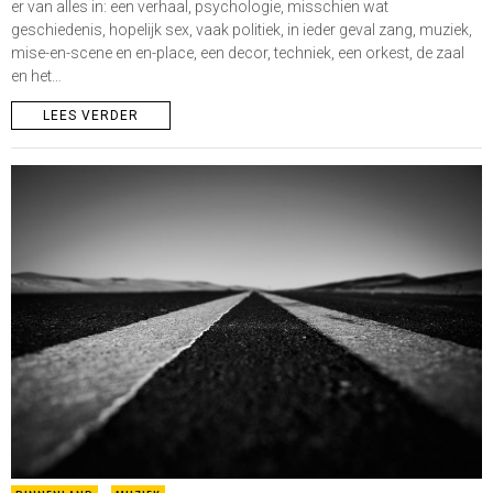
er van alles in: een verhaal, psychologie, misschien wat
geschiedenis, hopelijk sex, vaak politiek, in ieder geval zang, muziek,
mise-en-scene en en-place, een decor, techniek, een orkest, de zaal
en het…
LEES VERDER