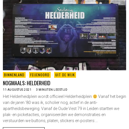
BINNENLAND
·
FEIJENOORD
·
UIT DE WIJK
NOGMAALS: HELDERHEID
11 AUGUSTUS 2021
3 MINUTEN LEESTIJD
Het Helderheidplein wordt officieel Helderheidplein
Vanaf het begin
van de jaren ’80 was ik, scholier nog, actief in de anti-
apartheidsbeweging. Vanaf de Oude Vest 79 in Leiden startten we
plak- en picketacties, organiseerden we demonstraties en
verstuurden we buttons, platen, stickers en posters:…