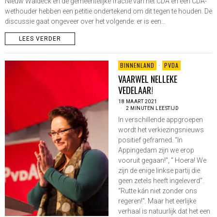
Nieuw Waldeck en de gemeentelijke fractie van het CDA en een CDA-
wethouder hebben een petitie ondertekend om dit tegen te houden. De
discussie gaat ongeveer over het volgende: er is een…
LEES VERDER
BINNENLAND
·
PVDA
VAARWEL NELLEKE
VEDELAAR!
18 MAART 2021
2 MINUTEN LEESTIJD
In verschillende appgroepen
wordt het verkiezingsnieuws
positief geframed. “In
Appingedam zijn we erop
vooruit gegaan!”, ” Hoera! We
zijn de enige linkse partij die
geen zetels heeft ingeleverd”.
“Rutte kán niet zonder ons
regeren!”. Maar het eerlijke
verhaal is natuurlijk dat het een