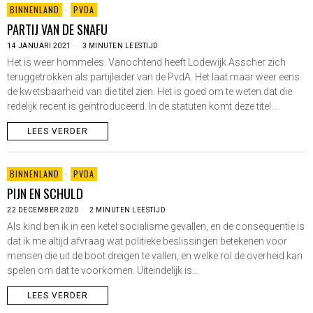
BINNENLAND
·
PVDA
PARTIJ VAN DE SNAFU
14 JANUARI 2021
3 MINUTEN LEESTIJD
Het is weer hommeles. Vanochtend heeft Lodewijk Asscher zich
teruggetrokken als partijleider van de PvdA. Het laat maar weer eens
de kwetsbaarheid van die titel zien. Het is goed om te weten dat die
redelijk recent is geïntroduceerd. In de statuten komt deze titel…
LEES VERDER
BINNENLAND
·
PVDA
PIJN EN SCHULD
22 DECEMBER 2020
2 MINUTEN LEESTIJD
Als kind ben ik in een ketel socialisme gevallen, en de consequentie is
dat ik me altijd afvraag wat politieke beslissingen betekenen voor
mensen die uit de boot dreigen te vallen, en welke rol de overheid kan
spelen om dat te voorkomen. Uiteindelijk is…
LEES VERDER