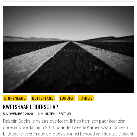
BINNENLAND
·
BUITENLAND
·
EUROPA
·
FAMILIE
KWETSBAAR LEIDERSCHAP
8 NOVEMBER 2020
3 MINUTEN LEESTIJD
Rabbijn Sacks is helaas overleden. Ik heb hem een paar keer zien
spreken voordat hij in 2011 naar de Tweede Kamer kwam om een
bijdrage te leveren aan de lobby voor het behoud van de rituele slacht