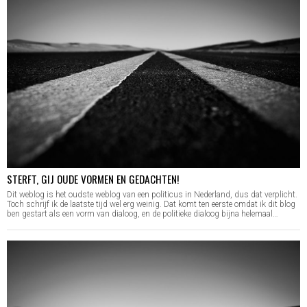
STERFT, GIJ OUDE VORMEN EN GEDACHTEN!
Dit weblog is het oudste weblog van een politicus in Nederland, dus dat verplicht.
Toch schrijf ik de laatste tijd wel erg weinig. Dat komt ten eerste omdat ik dit blog
ben gestart als een vorm van dialoog, en de politieke dialoog bijna helemaal…