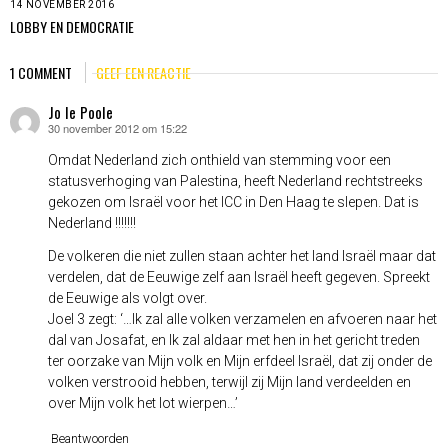
14 NOVEMBER 2016
LOBBY EN DEMOCRATIE
1 COMMENT
GEEF EEN REACTIE
Jo le Poole
30 november 2012 om 15:22
schreef:
Omdat Nederland zich onthield van stemming voor een
statusverhoging van Palestina, heeft Nederland rechtstreeks
gekozen om Israël voor het ICC in Den Haag te slepen. Dat is
Nederland !!!!!!!
De volkeren die niet zullen staan achter het land Israël maar dat
verdelen, dat de Eeuwige zelf aan Israël heeft gegeven. Spreekt
de Eeuwige als volgt over.
Joel 3 zegt: ‘…Ik zal alle volken verzamelen en afvoeren naar het
dal van Josafat, en Ik zal aldaar met hen in het gericht treden
ter oorzake van Mijn volk en Mijn erfdeel Israël, dat zij onder de
volken verstrooid hebben, terwijl zij Mijn land verdeelden en
over Mijn volk het lot wierpen…’
Beantwoorden