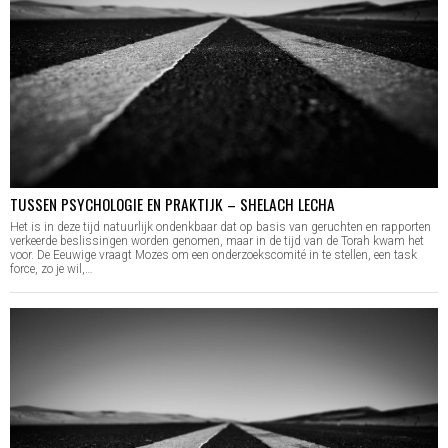
TUSSEN PSYCHOLOGIE EN PRAKTIJK – SHELACH LECHA
Het is in deze tijd natuurlijk ondenkbaar dat op basis van geruchten en rapporten
verkeerde beslissingen worden genomen, maar in de tijd van de Torah kwam het
voor. De Eeuwige vraagt Mozes om een onderzoekscomité in te stellen, een task
force, zo je wil,…