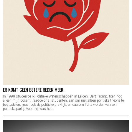
ER KOMT GEEN BETERE REDEN MEER.
In 1990 studeerde ik Politieke Wetenschappen in Leiden. Bart Tromp, toen nog
alleen mijn docent, raadde ons, studenten, aan om niet alleen politieke theorie te
bestuderen, maar ook de politieke praktijk, en daarom lid te worden van een
politieke partij. Voor mij was het…