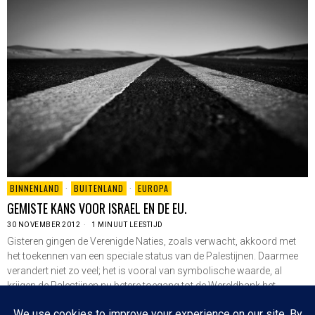
BINNENLAND
·
BUITENLAND
·
EUROPA
GEMISTE KANS VOOR ISRAEL EN DE EU.
30 NOVEMBER 2012
1 MINUUT LEESTIJD
Gisteren gingen de Verenigde Naties, zoals verwacht, akkoord met
het toekennen van een speciale status van de Palestijnen. Daarmee
verandert niet zo veel; het is vooral van symbolische waarde, al
krijgen de Palestijnen nu betere toegang tot de Wereldbank het
Internationaal Gerechtshof en het…