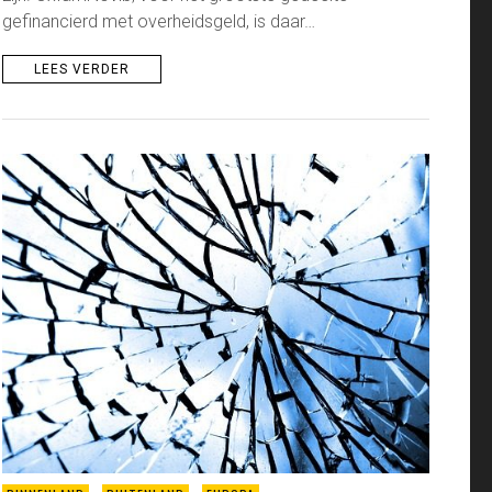
gefinancierd met overheidsgeld, is daar…
LEES VERDER