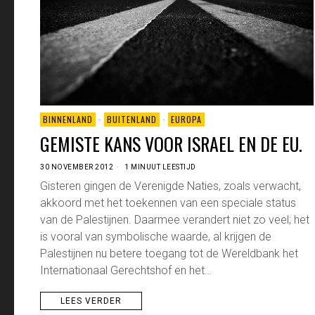
BINNENLAND
·
BUITENLAND
·
EUROPA
GEMISTE KANS VOOR ISRAEL EN DE EU.
30 NOVEMBER 2012
1 MINUUT LEESTIJD
Gisteren gingen de Verenigde Naties, zoals verwacht,
akkoord met het toekennen van een speciale status
van de Palestijnen. Daarmee verandert niet zo veel; het
is vooral van symbolische waarde, al krijgen de
Palestijnen nu betere toegang tot de Wereldbank het
Internationaal Gerechtshof en het…
LEES VERDER