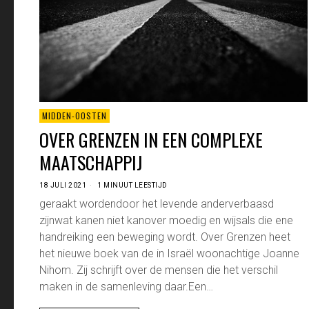
MIDDEN-OOSTEN
OVER GRENZEN IN EEN COMPLEXE
MAATSCHAPPIJ
18 JULI 2021
1 MINUUT LEESTIJD
geraakt wordendoor het levende anderverbaasd
zijnwat kanen niet kanover moedig en wijsals die ene
handreiking een beweging wordt. Over Grenzen heet
het nieuwe boek van de in Israël woonachtige Joanne
Nihom. Zij schrijft over de mensen die het verschil
maken in de samenleving daar.Een…