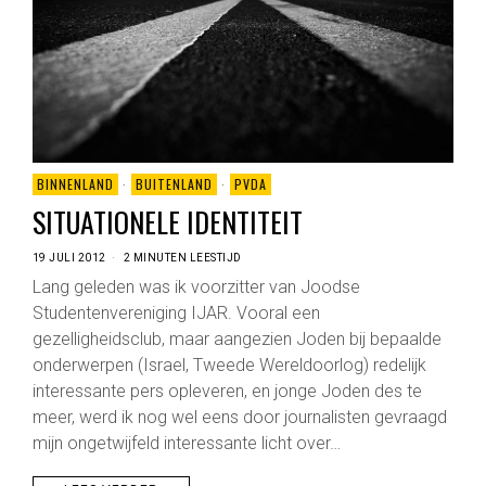
BINNENLAND
·
BUITENLAND
·
PVDA
SITUATIONELE IDENTITEIT
19 JULI 2012
2 MINUTEN LEESTIJD
Lang geleden was ik voorzitter van Joodse
Studentenvereniging IJAR. Vooral een
gezelligheidsclub, maar aangezien Joden bij bepaalde
onderwerpen (Israel, Tweede Wereldoorlog) redelijk
interessante pers opleveren, en jonge Joden des te
meer, werd ik nog wel eens door journalisten gevraagd
mijn ongetwijfeld interessante licht over…