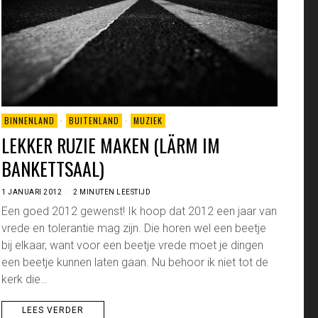
BINNENLAND
·
BUITENLAND
·
MUZIEK
LEKKER RUZIE MAKEN (LÄRM IM
BANKETTSAAL)
1 JANUARI 2012
2 MINUTEN LEESTIJD
Een goed 2012 gewenst! Ik hoop dat 2012 een jaar van
vrede en tolerantie mag zijn. Die horen wel een beetje
bij elkaar, want voor een beetje vrede moet je dingen
een beetje kunnen laten gaan. Nu behoor ik niet tot de
kerk die…
LEES VERDER