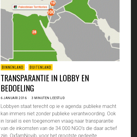
BINNENLAND
·
BUITENLAND
TRANSPARANTIE IN LOBBY EN
BEDOELING
6 JANUARI 2016
3 MINUTEN LEESTIJD
Lobbyen staat terecht op ie e agenda: publieke macht
kan immers niet zonder publieke verantwoording. Ook
in Israël is een toegenomen vraag naar transparantie
van de inkomsten van de 34.000 NGO’s die daar actief
zijn. OxfamNovib, voor het grootste gedeelte