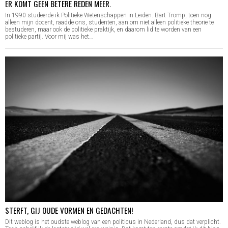
ER KOMT GEEN BETERE REDEN MEER.
In 1990 studeerde ik Politieke Wetenschappen in Leiden. Bart Tromp, toen nog
alleen mijn docent, raadde ons, studenten, aan om niet alleen politieke theorie te
bestuderen, maar ook de politieke praktijk, en daarom lid te worden van een
politieke partij. Voor mij was het…
STERFT, GIJ OUDE VORMEN EN GEDACHTEN!
Dit weblog is het oudste weblog van een politicus in Nederland, dus dat verplicht.