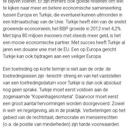
te blijven voeren. Er zijn immers ook goede redenen om wél
te kijken naar meer en betere economische samenwerking
tussen Europa en Turkije, die eventueel kunnen uitmonden in
een lidmaatschap van de Unie. Turkije heeft één van de snelst
groeiende economieën; het BBP groeide in 2012 met 4,2%.
Met bijna 80 miljoen inwoners met steeds meer geld, is het
een mooie economische partner. Met succes heeft Turkije al
jaren een douane unie met de EU. Een op Europa gericht
Turkije kan ook bijdragen aan een veiliger Europa.
Een toetreding op korte termijn is niet aan de orde: de
toetredingseisen zijn -terecht- streng en van het vaststellen
van een toetredingsdatum voor Turkije is dan ook absoluut
nog geen sprake. Turkije moet eerst voldoen aan de
zogenaamde “Kopenhagencriteria”. Daarvoor moet eerst
een groot aantal hervormingen worden doorgevoerd. Zowel
in wet- en regelgeving, als in de praktijk. Verbeteringen op het
gebied van de rechtstaat, democratie en mensenrechten
(o.a. de positie van minderheden) zijn harde voorwaarden.