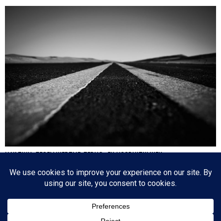
HA’AZINU: TEGELIJKERTIJD TERUG- EN VOORUITKIJKEN
Nog een paar dagen en dan is de cirkel gesloten en zijn we weer waar we 17
oktober 2020 begonnen: de eerste parasja van het jaar. Het zijn dagen die
tegenstrijdige emoties oproepen: aan de ene kant lezen we over de laatste dagen
van…
Since 2003 © All Rights Reserved | Foto's Robbert Baruch tenzij anders vermeld