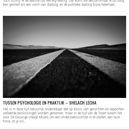
Toch schrijf ik de laatste tijd wel erg weinig. Dat komt ten eerste omdat ik dit blog
ben gestart als een vorm van dialoog, en de politieke dialoog bijna helemaal…
TUSSEN PSYCHOLOGIE EN PRAKTIJK – SHELACH LECHA
Het is in deze tijd natuurlijk ondenkbaar dat op basis van geruchten en rapporten
verkeerde beslissingen worden genomen, maar in de tijd van de Torah kwam het
voor. De Eeuwige vraagt Mozes om een onderzoekscomité in te stellen, een task
force, zo je wil,…