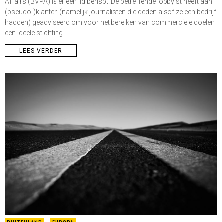
Affairs (BVPA) is er een lid berispt. De betreffende lobbyist heeft aan
(pseudo-)klanten (namelijk journalisten die deden alsof ze een bedrijf
hadden) geadviseerd om voor het bereiken van commerciele doelen
een ideele stichting…
LEES VERDER