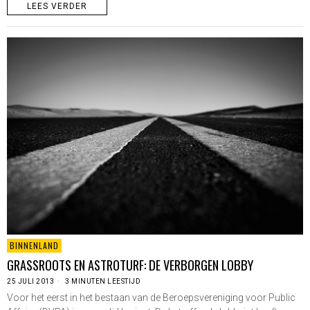
LEES VERDER
BINNENLAND
GRASSROOTS EN ASTROTURF: DE VERBORGEN LOBBY
25 JULI 2013
3 MINUTEN LEESTIJD
Voor het eerst in het bestaan van de Beroepsvereniging voor Public