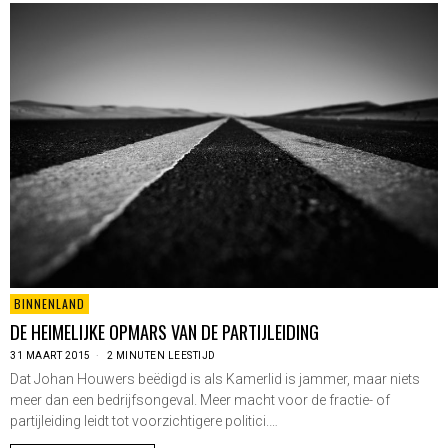
BINNENLAND
DE HEIMELIJKE OPMARS VAN DE PARTIJLEIDING
31 MAART 2015
2 MINUTEN LEESTIJD
Dat Johan Houwers beëdigd is als Kamerlid is jammer, maar niets
meer dan een bedrijfsongeval. Meer macht voor de fractie- of
partijleiding leidt tot voorzichtigere politici.…