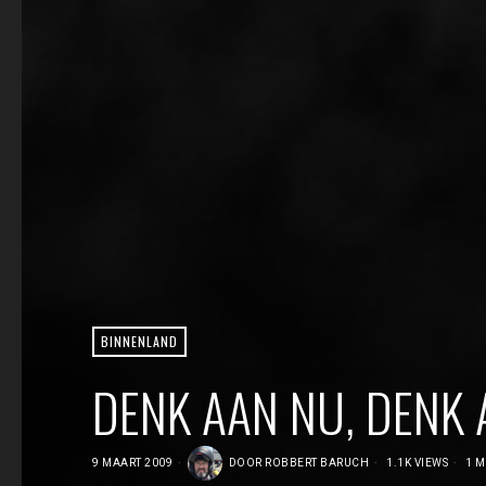
BINNENLAND
DENK AAN NU, DENK 
9 MAART 2009
DOOR
ROBBERT BARUCH
1.1K VIEWS
1 M