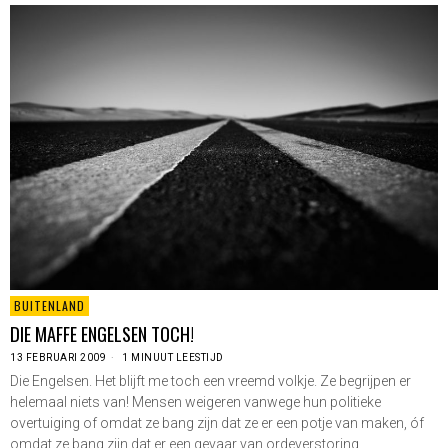
BUITENLAND
DIE MAFFE ENGELSEN TOCH!
13 FEBRUARI 2009
1 MINUUT LEESTIJD
Die Engelsen. Het blijft me toch een vreemd volkje. Ze begrijpen er
helemaal niets van! Mensen weigeren vanwege hun politieke
overtuiging of omdat ze bang zijn dat ze er een potje van maken, óf
omdat ze bang zijn dat er een gevaar van ordeverstoring…