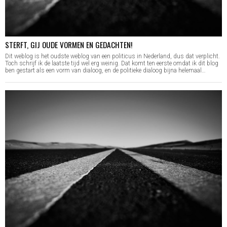
STERFT, GIJ OUDE VORMEN EN GEDACHTEN!
Dit weblog is het oudste weblog van een politicus in Nederland, dus dat verplicht.
Toch schrijf ik de laatste tijd wel erg weinig. Dat komt ten eerste omdat ik dit blog
ben gestart als een vorm van dialoog, en de politieke dialoog bijna helemaal…