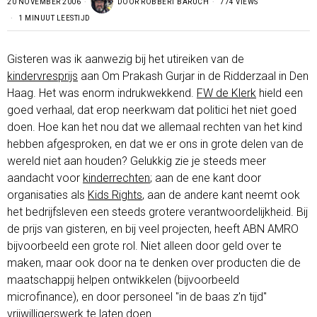
20 NOVEMBER 2006
DOOR
ROBBERT BARUCH
774 VIEWS
1 MINUUT LEESTIJD
Gisteren was ik aanwezig bij het utireiken van de
kindervresprijs
aan Om Prakash Gurjar in de Ridderzaal in Den
Haag. Het was enorm indrukwekkend.
FW de Klerk
hield een
goed verhaal, dat erop neerkwam dat politici het niet goed
doen. Hoe kan het nou dat we allemaal rechten van het kind
hebben afgesproken, en dat we er ons in grote delen van de
wereld niet aan houden? Gelukkig zie je steeds meer
aandacht voor
kinderrechten
; aan de ene kant door
organisaties als
Kids Rights
, aan de andere kant neemt ook
het bedrijfsleven een steeds grotere verantwoordelijkheid. Bij
de prijs van gisteren, en bij veel projecten, heeft ABN AMRO
bijvoorbeeld een grote rol. Niet alleen door geld over te
maken, maar ook door na te denken over producten die de
maatschappij helpen ontwikkelen (bijvoorbeeld
microfinance), en door personeel "in de baas z'n tijd"
vrijwilligerswerk te laten doen.