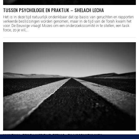
TUSSEN PSYCHOLOGIE EN PRAKTIJK – SHELACH LECHA
Het is in deze tijd natuurlijk ondenkbaar dat op basis van geruchten en rapporten
verkeerde beslissingen worden genomen, maar in de tijd van de Torah kwam het
voor. De Eeuwige vraagt Mozes om een onderzoekscomité in te stellen, een task
force, zo je wil,…
HA’AZINU: TEGELIJKERTIJD TERUG- EN VOORUITKIJKEN