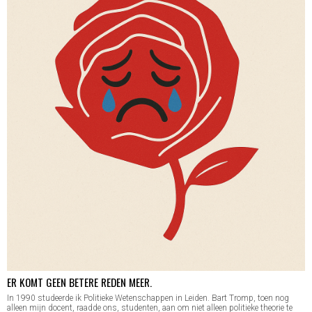
ER KOMT GEEN BETERE REDEN MEER.
In 1990 studeerde ik Politieke Wetenschappen in Leiden. Bart Tromp, toen nog
alleen mijn docent, raadde ons, studenten, aan om niet alleen politieke theorie te