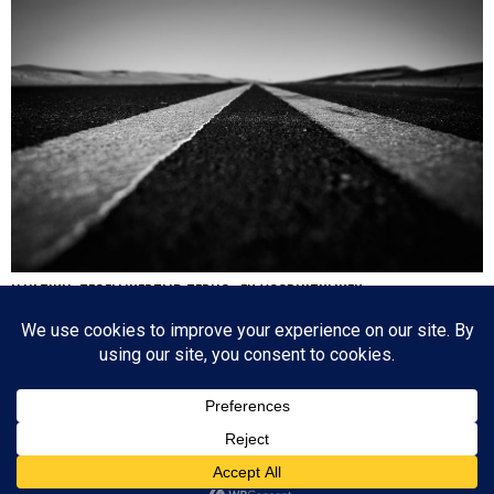
HA’AZINU: TEGELIJKERTIJD TERUG- EN VOORUITKIJKEN
Nog een paar dagen en dan is de cirkel gesloten en zijn we weer waar we 17
oktober 2020 begonnen: de eerste parasja van het jaar. Het zijn dagen die
tegenstrijdige emoties oproepen: aan de ene kant lezen we over de laatste dagen
van…
Since 2003 © All Rights Reserved | Foto's Robbert Baruch tenzij anders vermeld
BOVEN
NIEUWSBRIEF
CONTACT