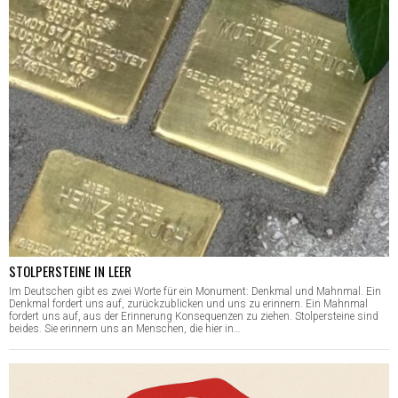
STOLPERSTEINE IN LEER
Im Deutschen gibt es zwei Worte für ein Monument: Denkmal und Mahnmal. Ein
Denkmal fordert uns auf, zurückzublicken und uns zu erinnern. Ein Mahnmal
fordert uns auf, aus der Erinnerung Konsequenzen zu ziehen. Stolpersteine sind
beides. Sie erinnern uns an Menschen, die hier in…