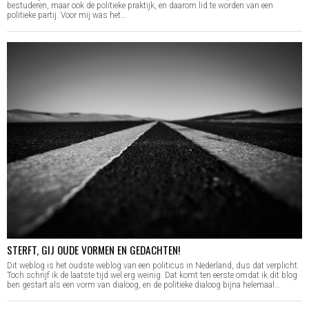
bestuderen, maar ook de politieke praktijk, en daarom lid te worden van een
politieke partij. Voor mij was het…
STERFT, GIJ OUDE VORMEN EN GEDACHTEN!
Dit weblog is het oudste weblog van een politicus in Nederland, dus dat verplicht.
Toch schrijf ik de laatste tijd wel erg weinig. Dat komt ten eerste omdat ik dit blog
ben gestart als een vorm van dialoog, en de politieke dialoog bijna helemaal…