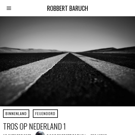
ROBBERT BARUCH
BINNENLAND
·
FEIJENOORD
TROS OP NEDERLAND 1