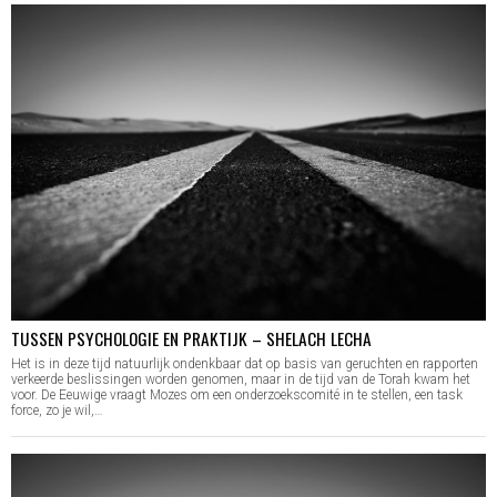
TUSSEN PSYCHOLOGIE EN PRAKTIJK – SHELACH LECHA
Het is in deze tijd natuurlijk ondenkbaar dat op basis van geruchten en rapporten
verkeerde beslissingen worden genomen, maar in de tijd van de Torah kwam het
voor. De Eeuwige vraagt Mozes om een onderzoekscomité in te stellen, een task
force, zo je wil,…