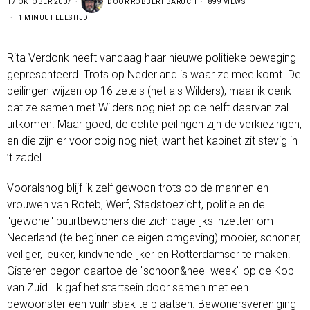
17 OKTOBER 2007
DOOR
ROBBERT BARUCH
899 VIEWS
1 MINUUT LEESTIJD
Rita Verdonk heeft vandaag haar nieuwe politieke beweging
gepresenteerd. Trots op Nederland is waar ze mee komt. De
peilingen wijzen op 16 zetels (net als Wilders), maar ik denk
dat ze samen met Wilders nog niet op de helft daarvan zal
uitkomen. Maar goed, de echte peilingen zijn de verkiezingen,
en die zijn er voorlopig nog niet, want het kabinet zit stevig in
’t zadel.
Vooralsnog blijf ik zelf gewoon trots op de mannen en
vrouwen van Roteb, Werf, Stadstoezicht, politie en de
"gewone" buurtbewoners die zich dagelijks inzetten om
Nederland (te beginnen de eigen omgeving) mooier, schoner,
veiliger, leuker, kindvriendelijker en Rotterdamser te maken.
Gisteren begon daartoe de "schoon&heel-week" op de Kop
van Zuid. Ik gaf het startsein door samen met een
bewoonster een vuilnisbak te plaatsen. Bewonersvereniging