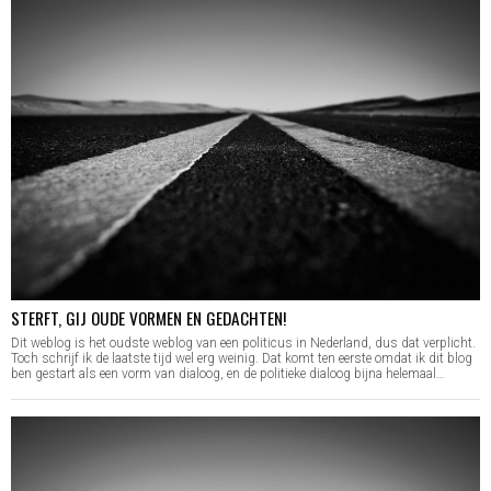
STERFT, GIJ OUDE VORMEN EN GEDACHTEN!
Dit weblog is het oudste weblog van een politicus in Nederland, dus dat verplicht.
Toch schrijf ik de laatste tijd wel erg weinig. Dat komt ten eerste omdat ik dit blog
ben gestart als een vorm van dialoog, en de politieke dialoog bijna helemaal…