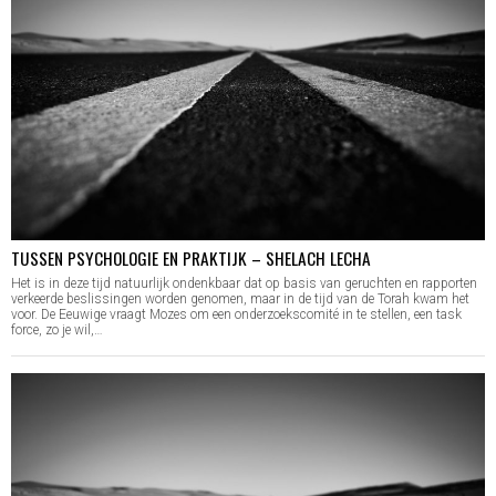
TUSSEN PSYCHOLOGIE EN PRAKTIJK – SHELACH LECHA
Het is in deze tijd natuurlijk ondenkbaar dat op basis van geruchten en rapporten
verkeerde beslissingen worden genomen, maar in de tijd van de Torah kwam het
voor. De Eeuwige vraagt Mozes om een onderzoekscomité in te stellen, een task
force, zo je wil,…