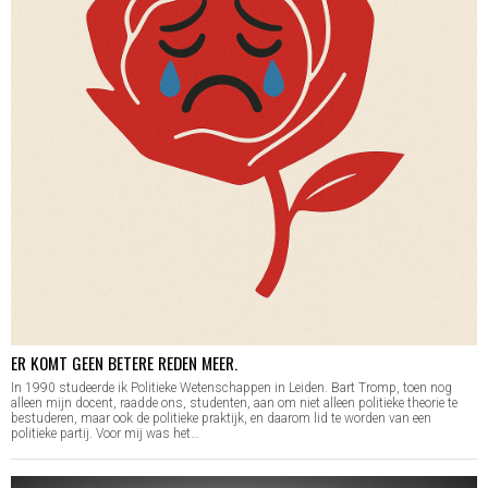
ER KOMT GEEN BETERE REDEN MEER.
In 1990 studeerde ik Politieke Wetenschappen in Leiden. Bart Tromp, toen nog
alleen mijn docent, raadde ons, studenten, aan om niet alleen politieke theorie te
bestuderen, maar ook de politieke praktijk, en daarom lid te worden van een
politieke partij. Voor mij was het…