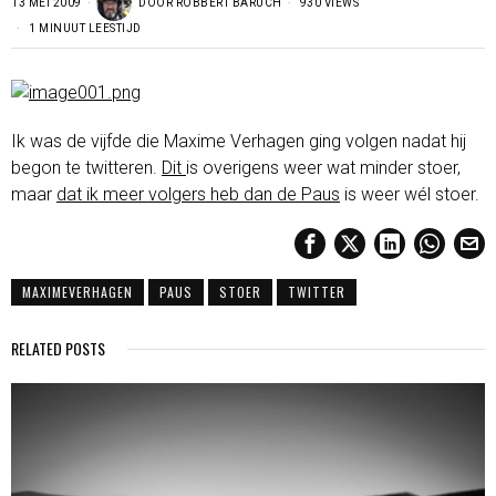
13 MEI 2009
DOOR
ROBBERT BARUCH
930 VIEWS
1 MINUUT LEESTIJD
Ik was de vijfde die Maxime Verhagen ging volgen nadat hij
begon te twitteren.
Dit
is overigens weer wat minder stoer,
maar
dat ik meer volgers heb dan de Paus
is weer wél stoer.
MAXIMEVERHAGEN
PAUS
STOER
TWITTER
RELATED POSTS