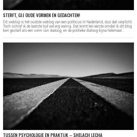
STERFT, GIJ OUDE VORMEN EN GEDACHTEN!
Dit weblog is het oudste weblog van een politicus in Nederland, dus dat verplicht.
Toch schrijf ik de laatste tijd wel erg weinig. Dat komt ten eerste omdat ik dit blog
ben gestart als een vorm van dialoog, en de politieke dialoog bijna helemaal…
TUSSEN PSYCHOLOGIE EN PRAKTIJK – SHELACH LECHA