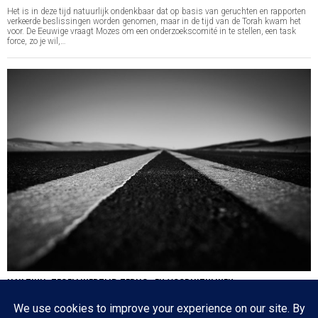
Het is in deze tijd natuurlijk ondenkbaar dat op basis van geruchten en rapporten
verkeerde beslissingen worden genomen, maar in de tijd van de Torah kwam het
voor. De Eeuwige vraagt Mozes om een onderzoekscomité in te stellen, een task
force, zo je wil,…
HA’AZINU: TEGELIJKERTIJD TERUG- EN VOORUITKIJKEN
Nog een paar dagen en dan is de cirkel gesloten en zijn we weer waar we 17
oktober 2020 begonnen: de eerste parasja van het jaar. Het zijn dagen die