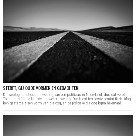
STERFT, GIJ OUDE VORMEN EN GEDACHTEN!
Dit weblog is het oudste weblog van een politicus in Nederland, dus dat verplicht.
Toch schrijf ik de laatste tijd wel erg weinig. Dat komt ten eerste omdat ik dit blog
ben gestart als een vorm van dialoog, en de politieke dialoog bijna helemaal…