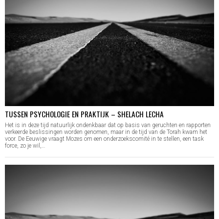
TUSSEN PSYCHOLOGIE EN PRAKTIJK – SHELACH LECHA
Het is in deze tijd natuurlijk ondenkbaar dat op basis van geruchten en rapporten
verkeerde beslissingen worden genomen, maar in de tijd van de Torah kwam het
voor. De Eeuwige vraagt Mozes om een onderzoekscomité in te stellen, een task
force, zo je wil,…