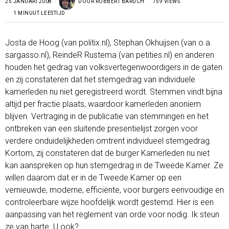
25 JANUARI 2008
DOOR
ROBBERT BARUCH
759 VIEWS
1 MINUUT LEESTIJD
Josta de Hoog (van politix.nl), Stephan Okhuijsen (van o.a.
sargasso.nl), ReindeR Rustema (van petities.nl) en anderen
houden het gedrag van volksvertegenwoordigers in de gaten
en zij constateren dat het stemgedrag van individuele
kamerleden nu niet geregistreerd wordt. Stemmen vindt bijna
altijd per fractie plaats, waardoor kamerleden anoniem
blijven. Vertraging in de publicatie van stemmingen en het
ontbreken van een sluitende presentielijst zorgen voor
verdere onduidelijkheden omtrent individueel stemgedrag.
Kortom, zij constateren dat de burger Kamerleden nu niet
kan aanspreken op hun stemgedrag in de Tweede Kamer. Ze
willen daarom dat er in de Tweede Kamer op een
vernieuwde, moderne, efficiënte, voor burgers eenvoudige en
controleerbare wijze hoofdelijk wordt gestemd. Hier is een
aanpassing van het reglement van orde voor nodig. Ik steun
ze van harte.
U ook
?