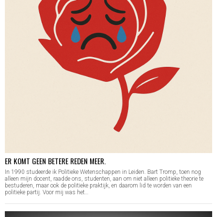
ER KOMT GEEN BETERE REDEN MEER.
In 1990 studeerde ik Politieke Wetenschappen in Leiden. Bart Tromp, toen nog
alleen mijn docent, raadde ons, studenten, aan om niet alleen politieke theorie te
bestuderen, maar ook de politieke praktijk, en daarom lid te worden van een
politieke partij. Voor mij was het…