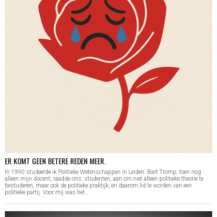
ER KOMT GEEN BETERE REDEN MEER.
In 1990 studeerde ik Politieke Wetenschappen in Leiden. Bart Tromp, toen nog
alleen mijn docent, raadde ons, studenten, aan om niet alleen politieke theorie te
bestuderen, maar ook de politieke praktijk, en daarom lid te worden van een
politieke partij. Voor mij was het…