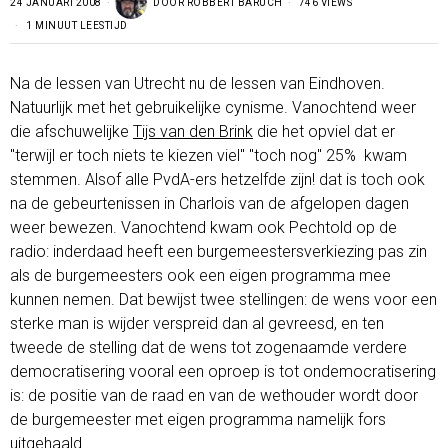
24 JANUARI 2008
DOOR
ROBBERT BARUCH
746 VIEWS
1 MINUUT LEESTIJD
Na de lessen van Utrecht nu de lessen van Eindhoven.
Natuurlijk met het gebruikelijke cynisme. Vanochtend weer
die afschuwelijke
Tijs van den Brink
die het opviel dat er
"terwijl er toch niets te kiezen viel" "toch nog" 25% kwam
stemmen. Alsof alle PvdA-ers hetzelfde zijn! dat is toch ook
na de gebeurtenissen in Charlois van de afgelopen dagen
weer bewezen. Vanochtend kwam ook Pechtold op de
radio: inderdaad heeft een burgemeestersverkiezing pas zin
als de burgemeesters ook een eigen programma mee
kunnen nemen. Dat bewijst twee stellingen: de wens voor een
sterke man is wijder verspreid dan al gevreesd, en ten
tweede de stelling dat de wens tot zogenaamde verdere
democratisering vooral een oproep is tot ondemocratisering
is: de positie van de raad en van de wethouder wordt door
de burgemeester met eigen programma namelijk fors
uitgehaald.