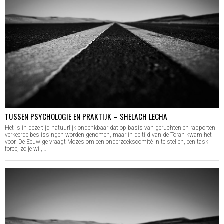
TUSSEN PSYCHOLOGIE EN PRAKTIJK – SHELACH LECHA
Het is in deze tijd natuurlijk ondenkbaar dat op basis van geruchten en rapporten
verkeerde beslissingen worden genomen, maar in de tijd van de Torah kwam het
voor. De Eeuwige vraagt Mozes om een onderzoekscomité in te stellen, een task
force, zo je wil,…