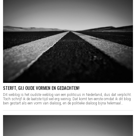
STERFT, GIJ OUDE VORMEN EN GEDACHTEN!
Dit weblog is het oudste weblog van een politicus in Nederland, dus dat verplicht.
Toch schrijf ik de laatste tijd wel erg weinig. Dat komt ten eerste omdat ik dit blog
ben gestart als een vorm van dialoog, en de politieke dialoog bijna helemaal…