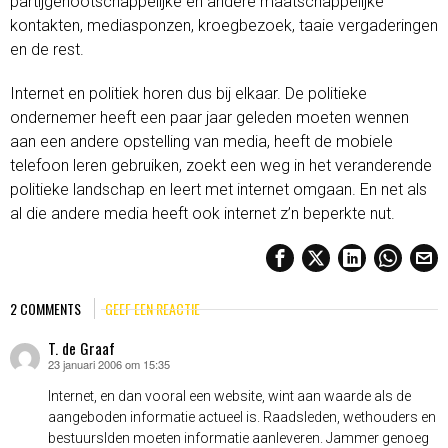
partijgenootschappelijke en andere maatschappelijke
kontakten, mediasponzen, kroegbezoek, taaie vergaderingen
en de rest.
Internet en politiek horen dus bij elkaar. De politieke
ondernemer heeft een paar jaar geleden moeten wennen
aan een andere opstelling van media, heeft de mobiele
telefoon leren gebruiken, zoekt een weg in het veranderende
politieke landschap en leert met internet omgaan. En net als
al die andere media heeft ook internet z’n beperkte nut.
2 COMMENTS
GEEF EEN REACTIE
T. de Graaf
23 januari 2006 om 15:35
schreef:
Internet, en dan vooral een website, wint aan waarde als de
aangeboden informatie actueel is. Raadsleden, wethouders en
bestuurslden moeten informatie aanleveren. Jammer genoeg