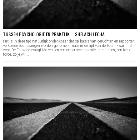
TUSSEN PSYCHOLOGIE EN PRAKTIJK – SHELACH LECHA
Het is in deze tijd natuurlijk ondenkbaar dat op basis van geruchten en rapporten
verkeerde beslissingen worden genomen, maar in de tijd van de Torah kwam het
voor. De Eeuwige vraagt Mozes om een onderzoekscomité in te stellen, een task
force, zo je wil,…