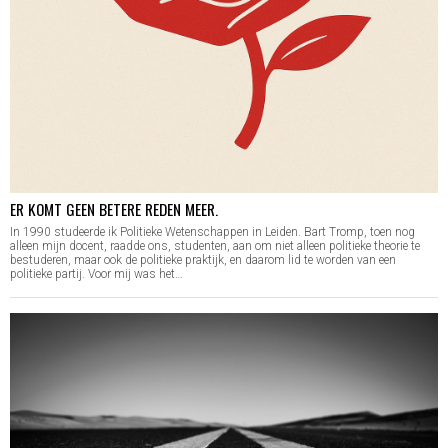
ER KOMT GEEN BETERE REDEN MEER.
In 1990 studeerde ik Politieke Wetenschappen in Leiden. Bart Tromp, toen nog
alleen mijn docent, raadde ons, studenten, aan om niet alleen politieke theorie te
bestuderen, maar ook de politieke praktijk, en daarom lid te worden van een
politieke partij. Voor mij was het…