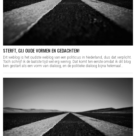
STERFT, GIJ OUDE VORMEN EN GEDACHTEN!
Dit weblog is het oudste weblog van een politicus in Nederland, dus dat verplicht.
Toch schrijf ik de laatste tijd wel erg weinig. Dat komt ten eerste omdat ik dit blog
ben gestart als een vorm van dialoog, en de politieke dialoog bijna helemaal…