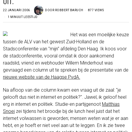
UIT.
22 JANUARI 2006
DOOR
ROBBERT BARUCH
877 VIEWS
1 MINUUT LEESTIJD
Het was een moeilijke keuze
tussen de ALV van het gewest Zuid-Holland en de
Stadsconferentie van "mijn" afdeling Den Haag. Ik koos voor
de stadconferentie, vooral omdat ik door aankomend
raadslid, vriend en webhouder Willem Minderhout was
gevraagd een column uit te spreken bij de presentatie van de
nieuwe website van de Haagse PvdA.
Na afloop van die column kwam een vraag uit de zaal: "je
gelooft dus niet in internet en politiek?". Jawel, ik geloof heel
erg in internet en politiek. Studie-en partijgenoot
Matthias
Snoei
zei tijdens het broodje bij de lunch heel juist dat het
internet volwassen is geworden; mensen weten wat je er aan
hebt, en je hoeft er niet veel aan uit te leggen. En ik zie twee