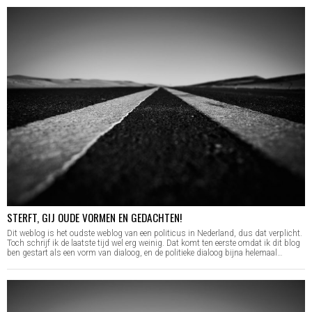
STERFT, GIJ OUDE VORMEN EN GEDACHTEN!
Dit weblog is het oudste weblog van een politicus in Nederland, dus dat verplicht.
Toch schrijf ik de laatste tijd wel erg weinig. Dat komt ten eerste omdat ik dit blog
ben gestart als een vorm van dialoog, en de politieke dialoog bijna helemaal…