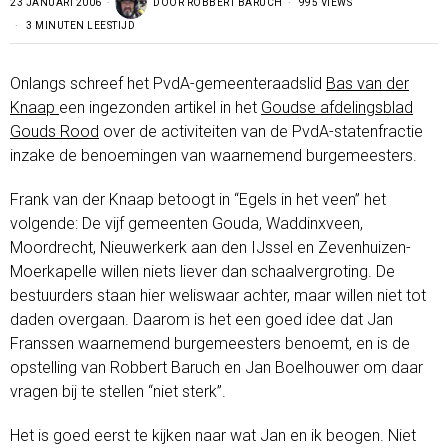
23 JANUARI 2006
DOOR
ROBBERT BARUCH
995 VIEWS
3 MINUTEN LEESTIJD
Onlangs schreef het PvdA-gemeenteraadslid
Bas van der
Knaap
een ingezonden artikel in het
Goudse afdelingsblad
Gouds Rood
over de activiteiten van de PvdA-statenfractie
inzake de benoemingen van waarnemend burgemeesters.
Frank van der Knaap betoogt in “Egels in het veen” het
volgende: De vijf gemeenten Gouda, Waddinxveen,
Moordrecht, Nieuwerkerk aan den IJssel en Zevenhuizen-
Moerkapelle willen niets liever dan schaalvergroting. De
bestuurders staan hier weliswaar achter, maar willen niet tot
daden overgaan. Daarom is het een goed idee dat Jan
Franssen waarnemend burgemeesters benoemt, en is de
opstelling van Robbert Baruch en Jan Boelhouwer om daar
vragen bij te stellen “niet sterk”.
Het is goed eerst te kijken naar wat Jan en ik beogen. Niet