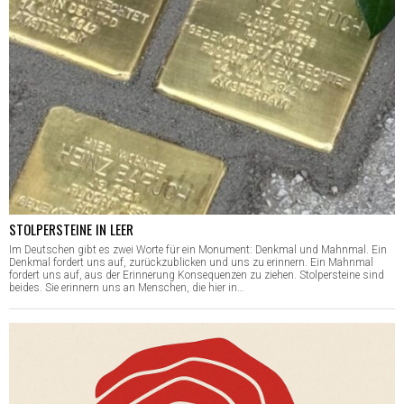
STOLPERSTEINE IN LEER
Im Deutschen gibt es zwei Worte für ein Monument: Denkmal und Mahnmal. Ein
Denkmal fordert uns auf, zurückzublicken und uns zu erinnern. Ein Mahnmal
fordert uns auf, aus der Erinnerung Konsequenzen zu ziehen. Stolpersteine sind
beides. Sie erinnern uns an Menschen, die hier in…