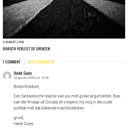
6 MAART 2008
BARUCH VERLEGT DE GRENZEN.
1 COMMENT
GEEF EEN REACTIE
Henk Goes
24 januari 2006 om 19:38
schreef:
Beste Robbert,
Een fantastische reactie van jou met goeie argumenten. Bas
van der Knaap uit Gouda zit volgens mij nog in die oude
politiek met dat bekende machtsdenken.
groet,
Henk Goes