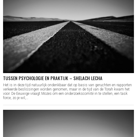
TUSSEN PSYCHOLOGIE EN PRAKTIJK – SHELACH LECHA
Het is in deze tijd natuurlijk ondenkbaar dat op basis van geruchten en rapporten
verkeerde beslissingen worden genomen, maar in de tijd van de Torah kwam het
voor. De Eeuwige vraagt Mozes om een onderzoekscomité in te stellen, een task
force, zo je wil,…