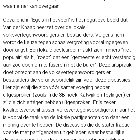
waarnemer kan overgaan.
Opvallend in “Egels in het veen” is het negatieve beeld dat
Van der Knaap neerzet over de lokale
volksvertegenwoordigers en bestuurders. Volgens hem
wordt de keuze tegen schaalvergroting vooral ingegeven
door angst. Een lokale bestuurder maakt zich immers “niet
populair” als hij “roept” dat een “gemeente er echt verstandig
aan zou doen om te fuseren met de buren”. Deze uitspraak
doet onrecht aan de volksvertegenwoordigers en
bestuurders die verantwoordelijk zijn voor deze discussies.
Hier zijn erbij die zich vóór samenvoeging hebben
uitgesproken (zoals in de 3B-hoek, Katwijk en Teylingen) en
zij die zich ertégen hebben uitgesproken. Er is zeker
kwaliteitsverschil tussen volksvertegenwoordigers, maar het
is vooral de taak van de lokale partijgenoten om daar een
mening over te hebben. De discussies die de statenfractie
voerde met partijgenoten uit gebieden waar bestuurlijke
discussies aan de orde zijn, waren vooral inhoudelijk van