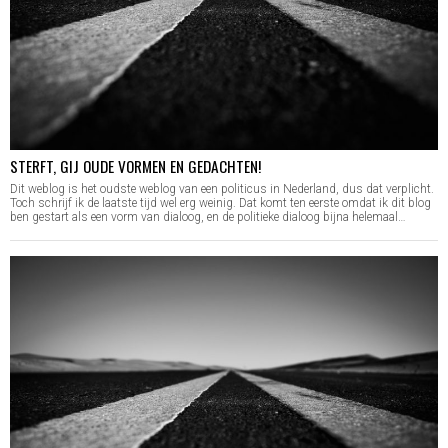
STERFT, GIJ OUDE VORMEN EN GEDACHTEN!
Dit weblog is het oudste weblog van een politicus in Nederland, dus dat verplicht.
Toch schrijf ik de laatste tijd wel erg weinig. Dat komt ten eerste omdat ik dit blog
ben gestart als een vorm van dialoog, en de politieke dialoog bijna helemaal…