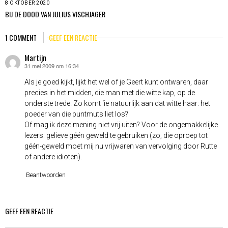
8 OKTOBER 2020
BIJ DE DOOD VAN JULIUS VISCHJAGER
1 COMMENT
GEEF EEN REACTIE
Martijn
31 mei 2009 om 16:34
schreef:
Als je goed kijkt, lijkt het wel of je Geert kunt ontwaren, daar
precies in het midden, die man met die witte kap, op de
onderste trede. Zo komt ‘ie natuurlijk aan dat witte haar: het
poeder van die puntmuts liet los?
Of mag ik deze mening niet vrij uiten? Voor de ongemakkelijke
lezers: gelieve géén geweld te gebruiken (zo, die oproep tot
géén-geweld moet mij nu vrijwaren van vervolging door Rutte
of andere idioten).
Beantwoorden
GEEF EEN REACTIE