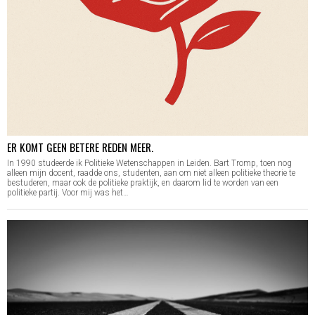
ER KOMT GEEN BETERE REDEN MEER.
In 1990 studeerde ik Politieke Wetenschappen in Leiden. Bart Tromp, toen nog
alleen mijn docent, raadde ons, studenten, aan om niet alleen politieke theorie te
bestuderen, maar ook de politieke praktijk, en daarom lid te worden van een
politieke partij. Voor mij was het…