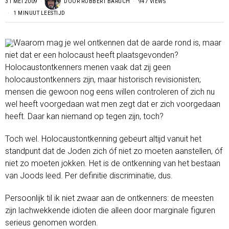
31 MEI 2009
DOOR
ROBBERT BARUCH
947 VIEWS
1 MINUUT LEESTIJD
Waarom mag je wel ontkennen dat de aarde rond is, maar
niet dat er een holocaust heeft plaatsgevonden?
Holocaustontkenners menen vaak dat zij geen
holocaustontkenners zijn, maar historisch revisionisten;
mensen die gewoon nog eens willen controleren of zich nu
wel heeft voorgedaan wat men zegt dat er zich voorgedaan
heeft. Daar kan niemand op tegen zijn, toch?
Toch wel. Holocaustontkenning gebeurt altijd vanuit het
standpunt dat de Joden zich óf niet zo moeten aanstellen, óf
niet zo moeten jokken. Het is de ontkenning van het bestaan
van Joods leed. Per definitie discriminatie, dus.
Persoonlijk til ik niet zwaar aan de ontkenners: de meesten
zijn lachwekkende idioten die alleen door marginale figuren
serieus genomen worden.