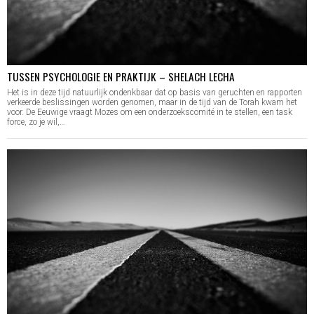
TUSSEN PSYCHOLOGIE EN PRAKTIJK – SHELACH LECHA
Het is in deze tijd natuurlijk ondenkbaar dat op basis van geruchten en rapporten
verkeerde beslissingen worden genomen, maar in de tijd van de Torah kwam het
voor. De Eeuwige vraagt Mozes om een onderzoekscomité in te stellen, een task
force, zo je wil,…