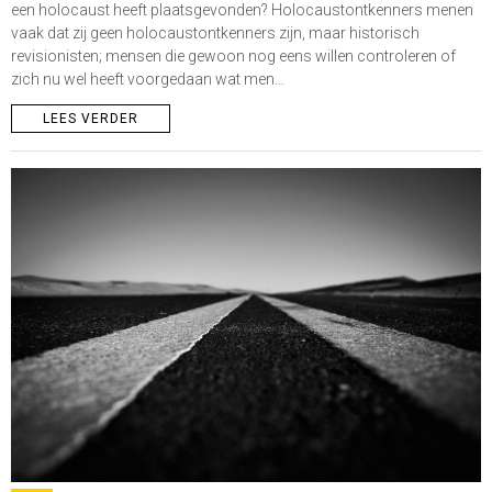
een holocaust heeft plaatsgevonden? Holocaustontkenners menen
vaak dat zij geen holocaustontkenners zijn, maar historisch
revisionisten; mensen die gewoon nog eens willen controleren of
zich nu wel heeft voorgedaan wat men…
LEES VERDER