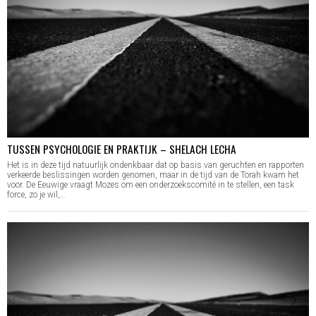
TUSSEN PSYCHOLOGIE EN PRAKTIJK – SHELACH LECHA
Het is in deze tijd natuurlijk ondenkbaar dat op basis van geruchten en rapporten
verkeerde beslissingen worden genomen, maar in de tijd van de Torah kwam het
voor. De Eeuwige vraagt Mozes om een onderzoekscomité in te stellen, een task
force, zo je wil,…