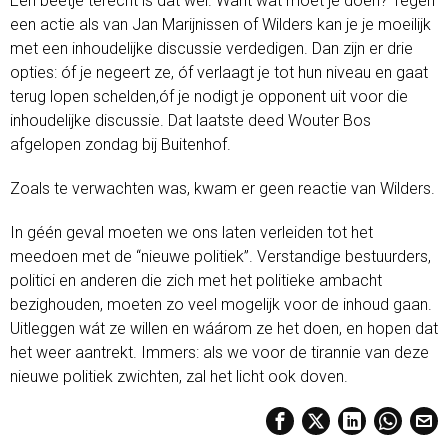
Een beetje terecht is dat wel. Want wat moet je doen? Tegen
een actie als van Jan Marijnissen of Wilders kan je je moeilijk
met een inhoudelijke discussie verdedigen. Dan zijn er drie
opties: óf je negeert ze, óf verlaagt je tot hun niveau en gaat
terug lopen schelden,óf je nodigt je opponent uit voor die
inhoudelijke discussie. Dat laatste deed Wouter Bos
afgelopen zondag bij Buitenhof.
Zoals te verwachten was, kwam er geen reactie van Wilders.
In géén geval moeten we ons laten verleiden tot het
meedoen met de “nieuwe politiek”. Verstandige bestuurders,
politici en anderen die zich met het politieke ambacht
bezighouden, moeten zo veel mogelijk voor de inhoud gaan.
Uitleggen wát ze willen en wáárom ze het doen, en hopen dat
het weer aantrekt. Immers: als we voor de tirannie van deze
nieuwe politiek zwichten, zal het licht ook doven.