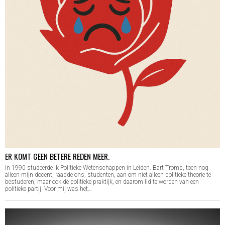
ER KOMT GEEN BETERE REDEN MEER.
In 1990 studeerde ik Politieke Wetenschappen in Leiden. Bart Tromp, toen nog
alleen mijn docent, raadde ons, studenten, aan om niet alleen politieke theorie te
bestuderen, maar ook de politieke praktijk, en daarom lid te worden van een
politieke partij. Voor mij was het…