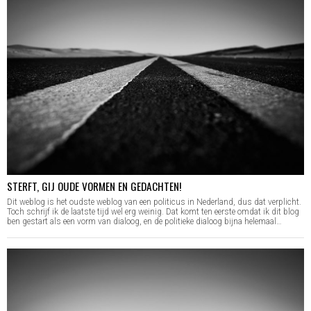
STERFT, GIJ OUDE VORMEN EN GEDACHTEN!
Dit weblog is het oudste weblog van een politicus in Nederland, dus dat verplicht.
Toch schrijf ik de laatste tijd wel erg weinig. Dat komt ten eerste omdat ik dit blog
ben gestart als een vorm van dialoog, en de politieke dialoog bijna helemaal…