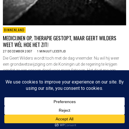
BINNENLAND
MEDICIJNEN OP, THERAPIE GESTOPT, MAAR GEERT WILDERS
WEET WÉL HOE HET ZIT!
27 DECEMBER 2007
1 MINUUT LEESTIJD
Die Geert Wilders wordt toch met de dag vreemder. Nu wil hij weer
een grondwetswijziging om de Koningin uit de regering te krijgen
omdat ze een oproep deed voor meer fatsoen. Het doet me een
beetje denken aan dat mopje van een man die…
LEES VERDER
Since 2003 © All Rights Reserved | Foto's Robbert Baruch tenzij anders vermeld
BOVEN
NIEUWSBRIEF
CONTACT