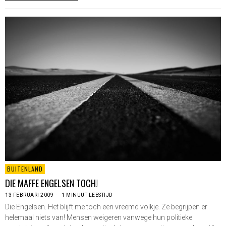
BUITENLAND
DIE MAFFE ENGELSEN TOCH!
13 FEBRUARI 2009
1 MINUUT LEESTIJD
Die Engelsen. Het blijft me toch een vreemd volkje. Ze begrijpen er
helemaal niets van! Mensen weigeren vanwege hun politieke