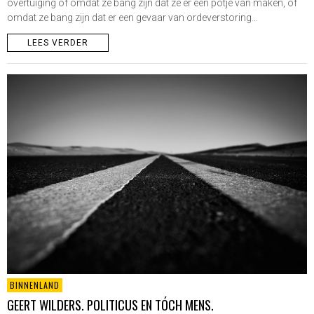
overtuiging of omdat ze bang zijn dat ze er een potje van maken, óf
omdat ze bang zijn dat er een gevaar van ordeverstoring…
LEES VERDER
BINNENLAND
GEERT WILDERS. POLITICUS EN TÓCH MENS.