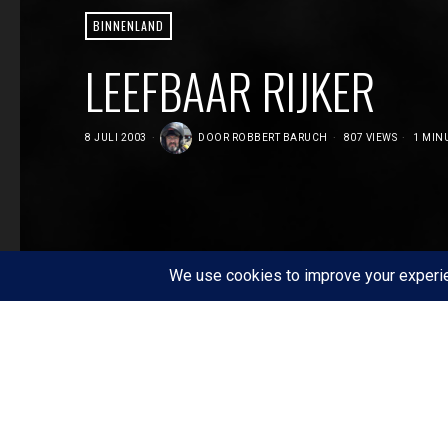
BINNENLAND
LEEFBAAR RIJKER
8 JULI 2003
DOOR
ROBBERT BARUCH
807 VIEWS
1 MINU