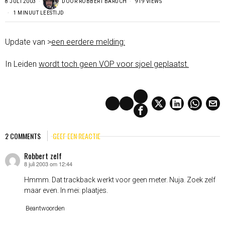
8 JULI 2003
DOOR
ROBBERT BARUCH
919 VIEWS
1 MINUUT LEESTIJD
Update van >
een eerdere melding:
In Leiden
wordt toch geen VOP voor sjoel geplaatst.
2 COMMENTS
GEEF EEN REACTIE
Robbert zelf
8 juli 2003 om 12:44
schreef:
Hmmm. Dat trackback werkt voor geen meter. Nuja. Zoek zelf
maar even. In mei: plaatjes.
Beantwoorden