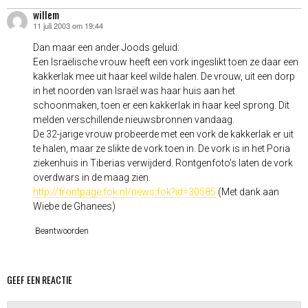
willem
11 juli 2003 om 19:44
schreef:
Dan maar een ander Joods geluid:
Een Israëlische vrouw heeft een vork ingeslikt toen ze daar een
kakkerlak mee uit haar keel wilde halen. De vrouw, uit een dorp
in het noorden van Israël was haar huis aan het
schoonmaken, toen er een kakkerlak in haar keel sprong. Dit
melden verschillende nieuwsbronnen vandaag.
De 32-jarige vrouw probeerde met een vork de kakkerlak er uit
te halen, maar ze slikte de vork toen in. De vork is in het Poria
ziekenhuis in Tiberias verwijderd. Rontgenfoto’s laten de vork
overdwars in de maag zien.
http://frontpage.fok.nl/news.fok?id=30585
(Met dank aan
Wiebe de Ghanees)
Beantwoorden
GEEF EEN REACTIE