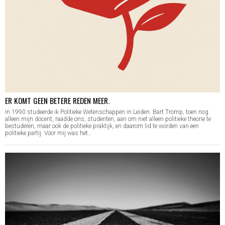
ER KOMT GEEN BETERE REDEN MEER.
In 1990 studeerde ik Politieke Wetenschappen in Leiden. Bart Tromp, toen nog
alleen mijn docent, raadde ons, studenten, aan om niet alleen politieke theorie te
bestuderen, maar ook de politieke praktijk, en daarom lid te worden van een
politieke partij. Voor mij was het…