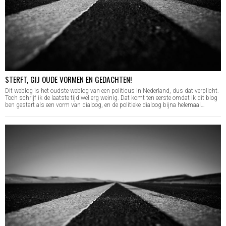
STERFT, GIJ OUDE VORMEN EN GEDACHTEN!
Dit weblog is het oudste weblog van een politicus in Nederland, dus dat verplicht.
Toch schrijf ik de laatste tijd wel erg weinig. Dat komt ten eerste omdat ik dit blog
ben gestart als een vorm van dialoog, en de politieke dialoog bijna helemaal…