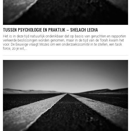
TUSSEN PSYCHOLOGIE EN PRAKTIJK – SHELACH LECHA
Het is in deze tijd natuurlijk ondenkbaar dat op basis van geruchten en rapporten
verkeerde beslissingen worden genomen, maar in de tijd van de Torah kwam het
voor. De Eeuwige vraagt Mozes om een onderzoekscomité in te stellen, een task
force, zo je wil,…