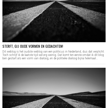
STERFT, GIJ OUDE VORMEN EN GEDACHTEN!
Dit weblog is het oudste weblog van een politicus in Nederland, dus dat verplicht.
Toch schrijf ik de laatste tijd wel erg weinig. Dat komt ten eerste omdat ik dit blog
ben gestart als een vorm van dialoog, en de politieke dialoog bijna helemaal…