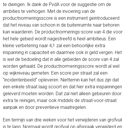
te dwingen. Ik dank de PvdA voor de suggestie om de
ambities te verhogen. Met de invoering van de
productnormeringsscore is een instrument geïntroduceerd
dat het niveau van schoon in de buitenruimte naar behoren
kan waarderen. De productnormerings-score van 4 die voor
het hele gebied wordt nagestreefd is heel ambitieus. Een
kleine verbetering naar 4,1 zal een behoorlijke extra
inspanning in capaciteit en daarmee ook in geld vergen. Het
is wel de bedoeling dat in alle gebieden de score van 4 zal
worden gehaald. De productnormeringsscore wordt al wel
op wijkniveau gemeten. Een score per straat zal een
“incidentenbeeld” opleveren. Niettemin kan het dus zijn dat
een enkele straat laag scoort en dat hier extra inspanningen
geleverd moeten worden. Dat zal niet alleen gebeuren door
extra te reinigen, maar ook middels de straat-voor-straat
aanpak en door preventieve maatregelen.
Een termijn van drie weken voor het verwijderen van grofvuil
is te lang. Normaal wordt grofvuil op afspraak verwijderd en