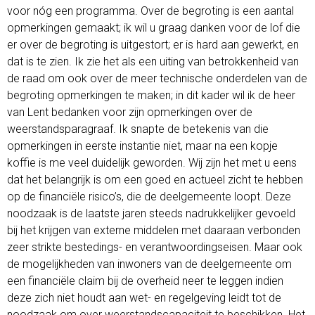
voor nóg een programma. Over de begroting is een aantal
opmerkingen gemaakt; ik wil u graag danken voor de lof die
er over de begroting is uitgestort; er is hard aan gewerkt, en
dat is te zien. Ik zie het als een uiting van betrokkenheid van
de raad om ook over de meer technische onderdelen van de
begroting opmerkingen te maken; in dit kader wil ik de heer
van Lent bedanken voor zijn opmerkingen over de
weerstandsparagraaf. Ik snapte de betekenis van die
opmerkingen in eerste instantie niet, maar na een kopje
koffie is me veel duidelijk geworden. Wij zijn het met u eens
dat het belangrijk is om een goed en actueel zicht te hebben
op de financiële risico’s, die de deelgemeente loopt. Deze
noodzaak is de laatste jaren steeds nadrukkelijker gevoeld
bij het krijgen van externe middelen met daaraan verbonden
zeer strikte bestedings- en verantwoordingseisen. Maar ook
de mogelijkheden van inwoners van de deelgemeente om
een financiële claim bij de overheid neer te leggen indien
deze zich niet houdt aan wet- en regelgeving leidt tot de
noodzaak om over weerstandscapaciteit te beschikken. Het