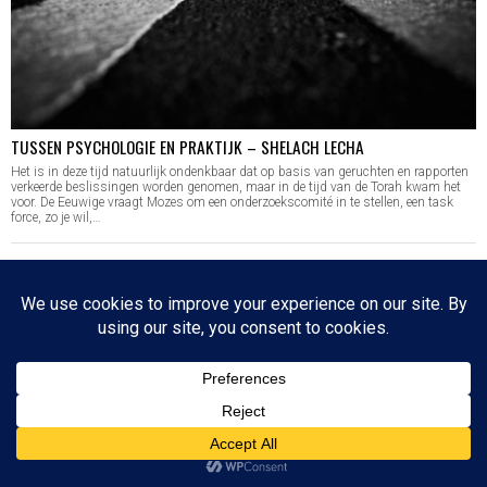
TUSSEN PSYCHOLOGIE EN PRAKTIJK – SHELACH LECHA
Het is in deze tijd natuurlijk ondenkbaar dat op basis van geruchten en rapporten
verkeerde beslissingen worden genomen, maar in de tijd van de Torah kwam het
voor. De Eeuwige vraagt Mozes om een onderzoekscomité in te stellen, een task
force, zo je wil,…
BOVEN