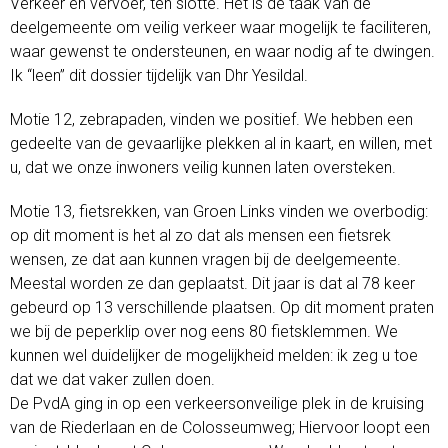
Verkeer en vervoer, ten slotte. Het is de taak van de
deelgemeente om veilig verkeer waar mogelijk te faciliteren,
waar gewenst te ondersteunen, en waar nodig af te dwingen.
Ik “leen” dit dossier tijdelijk van Dhr Yesildal.
Motie 12, zebrapaden, vinden we positief. We hebben een
gedeelte van de gevaarlijke plekken al in kaart, en willen, met
u, dat we onze inwoners veilig kunnen laten oversteken.
Motie 13, fietsrekken, van Groen Links vinden we overbodig:
op dit moment is het al zo dat als mensen een fietsrek
wensen, ze dat aan kunnen vragen bij de deelgemeente.
Meestal worden ze dan geplaatst. Dit jaar is dat al 78 keer
gebeurd op 13 verschillende plaatsen. Op dit moment praten
we bij de peperklip over nog eens 80 fietsklemmen. We
kunnen wel duidelijker de mogelijkheid melden: ik zeg u toe
dat we dat vaker zullen doen.
De PvdA ging in op een verkeersonveilige plek in de kruising
van de Riederlaan en de Colosseumweg; Hiervoor loopt een