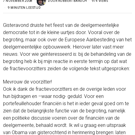
7 NOVEMBER 2008
DOOR
ROBBERT BARUCH
974 VIEWS
9 MINUTEN LEESTIJD
Gisteravond druiste het feest van de deelgemeentelijke
democratie tot in de kleine uurtjes door. Vooral over de
begroting, maar ook over de Europese Aanbesteding van het
deelgemeentelijke opbouwwerk. Hierover later vast meer
nieuws. Voor wie geïnteresseerd is: bij de behandeling van de
begroting heb ik bij mijn reactie in eerste termijn op dat wat
de fractievoorzitters zeiden de volgende tekst uitgesproken:
Mevrouw de voorzitter!
Ook ik dank de fractievoorzitters en de overige leden voor
hun bijdragen en –waar nodig- geduld. Voor een
portefeuillehouder financiën is het in ieder geval goed om te
zien dat de belangrijkste functie van de begroting, namelijk
een politieke discussie voeren over de financiën van de
deelgemeente, behaald wordt. Ik wil u graag een uitspraak
van Obama van gisterochtend in herinnering brengen: laten