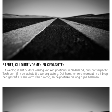
STERFT, GIJ OUDE VORMEN EN GEDACHTEN!
Dit weblog is het oudste weblog van een politicus in Nederland, dus dat verplicht.
Toch schrijf ik de laatste tijd wel erg weinig. Dat komt ten eerste omdat ik dit blog
ben gestart als een vorm van dialoog, en de politieke dialoog bijna helemaal…