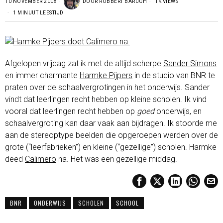
10 NOVEMBER 2008
DOOR
ROBBERT BARUCH
1K VIEWS
1 MINUUT LEESTIJD
Afgelopen vrijdag zat ik met de altijd scherpe
Sander Simons
en immer charmante
Harmke Pijpers
in de studio van BNR te
praten over de schaalvergrotingen in het onderwijs. Sander
vindt dat leerlingen recht hebben op kleine scholen. Ik vind
vooral dat leerlingen recht hebben op
goed
onderwijs, en
schaalvergroting kan daar vaak aan bijdragen. Ik stoorde me
aan de stereoptype beelden die opgeroepen werden over de
grote (“leerfabrieken”) en kleine (“gezellige”) scholen. Harmke
deed
Calimero
na. Het was een gezellige middag.
BNR
ONDERWIJS
SCHOLEN
SCHOOL