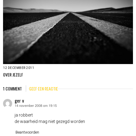
12 DECEMBER 2011
OVER JEZELF
1 COMMENT
GEEF EEN REACTIE
ger v
14 november 2008 om 19:15
schreef:
ja robbert
de waarheid mag niet gezegd worden
Beantwoorden