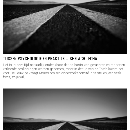
TUSSEN PSYCHOLOGIE EN PRAKTIJK – SHELACH LECHA
Het is in deze tijd natuurlijk ondenkbaar dat op basis van geruchten en rapporten
verkeerde beslissingen worden genomen, maar in de tijd van de Torah kwam het
voor. De Eeuwige vraagt Mozes om een onderzoekscomité in te stellen, een task
force, zo je wil,…