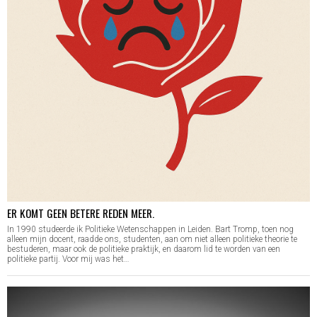
ER KOMT GEEN BETERE REDEN MEER.
In 1990 studeerde ik Politieke Wetenschappen in Leiden. Bart Tromp, toen nog
alleen mijn docent, raadde ons, studenten, aan om niet alleen politieke theorie te
bestuderen, maar ook de politieke praktijk, en daarom lid te worden van een
politieke partij. Voor mij was het…