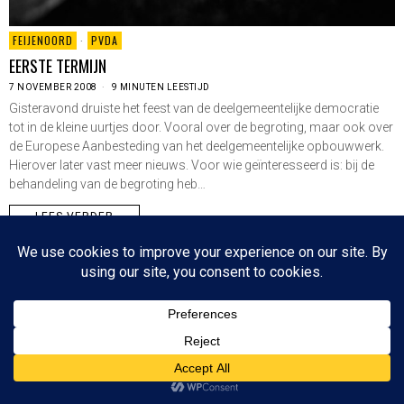
FEIJENOORD
·
PVDA
EERSTE TERMIJN
7 NOVEMBER 2008
9 MINUTEN LEESTIJD
Gisteravond druiste het feest van de deelgemeentelijke democratie
tot in de kleine uurtjes door. Vooral over de begroting, maar ook over
de Europese Aanbesteding van het deelgemeentelijke opbouwwerk.
Hierover later vast meer nieuws. Voor wie geïnteresseerd is: bij de
behandeling van de begroting heb…
LEES VERDER
Since 2003 © All Rights Reserved | Foto's Robbert Baruch tenzij anders vermeld
NIEUWSBRIEF
CONTACT
BOVEN