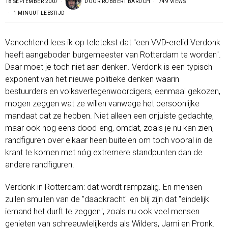
18 SEPTEMBER 2007
DOOR
ROBBERT BARUCH
749 VIEWS
1 MINUUT LEESTIJD
Vanochtend lees ik op teletekst dat "een VVD-erelid Verdonk
heeft aangeboden burgemeester van Rotterdam te worden".
Daar moet je toch niet aan denken. Verdonk is een typisch
exponent van het nieuwe politieke denken waarin
bestuurders en volksvertegenwoordigers, eenmaal gekozen,
mogen zeggen wat ze willen vanwege het persoonlijke
mandaat dat ze hebben. Niet alleen een onjuiste gedachte,
maar ook nog eens dood-eng, omdat, zoals je nu kan zien,
randfiguren over elkaar heen buitelen om toch vooral in de
krant te komen met nóg extremere standpunten dan de
andere randfiguren.
Verdonk in Rotterdam: dat wordt rampzalig. En mensen
zullen smullen van de "daadkracht" en blij zijn dat "eindelijk
iemand het durft te zeggen", zoals nu ook veel mensen
genieten van schreeuwlelijkerds als Wilders, Jami en Pronk.