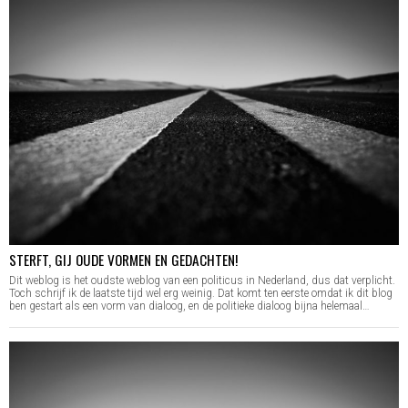
STERFT, GIJ OUDE VORMEN EN GEDACHTEN!
Dit weblog is het oudste weblog van een politicus in Nederland, dus dat verplicht.
Toch schrijf ik de laatste tijd wel erg weinig. Dat komt ten eerste omdat ik dit blog
ben gestart als een vorm van dialoog, en de politieke dialoog bijna helemaal…