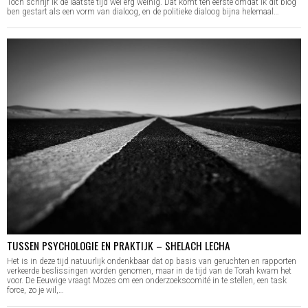
Toch schrijf ik de laatste tijd wel erg weinig. Dat komt ten eerste omdat ik dit blog
ben gestart als een vorm van dialoog, en de politieke dialoog bijna helemaal…
TUSSEN PSYCHOLOGIE EN PRAKTIJK – SHELACH LECHA
Het is in deze tijd natuurlijk ondenkbaar dat op basis van geruchten en rapporten
verkeerde beslissingen worden genomen, maar in de tijd van de Torah kwam het
voor. De Eeuwige vraagt Mozes om een onderzoekscomité in te stellen, een task
force, zo je wil,…