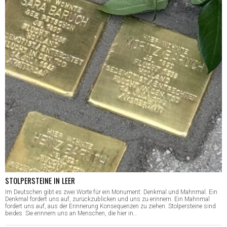
STOLPERSTEINE IN LEER
Im Deutschen gibt es zwei Worte für ein Monument: Denkmal und Mahnmal. Ein
Denkmal fordert uns auf, zurückzublicken und uns zu erinnern. Ein Mahnmal
fordert uns auf, aus der Erinnerung Konsequenzen zu ziehen. Stolpersteine sind
beides. Sie erinnern uns an Menschen, die hier in…