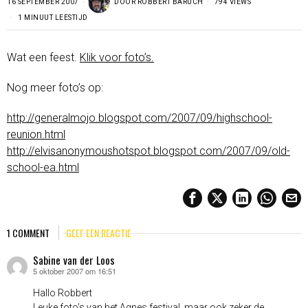
16 SEPTEMBER 2007
DOOR
ROBBERT BARUCH
794 VIEWS
1 MINUUT LEESTIJD
Wat een feest.
Klik voor foto’s.
Nog meer foto’s op:
http://generalmojo.blogspot.com/2007/09/highschool-
reunion.html
http://elvisanonymoushotspot.blogspot.com/2007/09/old-
school-ea.html
1 COMMENT
GEEF EEN REACTIE
Sabine van der Loos
5 oktober 2007 om 16:51
schreef:
Hallo Robbert
Leuke foto’s van het Agnes festival, maar ook zeker de