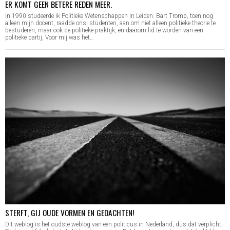
ER KOMT GEEN BETERE REDEN MEER.
In 1990 studeerde ik Politieke Wetenschappen in Leiden. Bart Tromp, toen nog
alleen mijn docent, raadde ons, studenten, aan om niet alleen politieke theorie te
bestuderen, maar ook de politieke praktijk, en daarom lid te worden van een
politieke partij. Voor mij was het…
STERFT, GIJ OUDE VORMEN EN GEDACHTEN!
Dit weblog is het oudste weblog van een politicus in Nederland, dus dat verplicht.