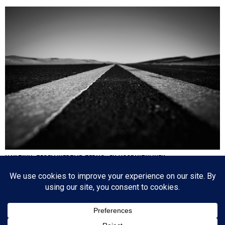
HA’AZINU: TEGELIJKERTIJD TERUG- EN VOORUITKIJKEN
Nog een paar dagen en dan is de cirkel gesloten en zijn we weer waar we 17
oktober 2020 begonnen: de eerste parasja van het jaar. Het zijn dagen die
tegenstrijdige emoties oproepen: aan de ene kant lezen we over de laatste dagen
van…
Since 2003 © All Rights Reserved | Foto's Robbert Baruch tenzij anders vermeld