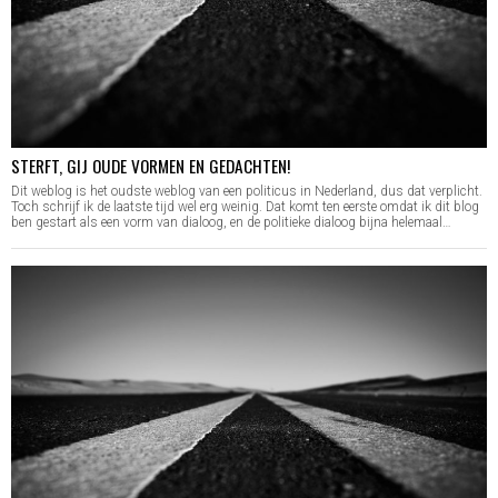
STERFT, GIJ OUDE VORMEN EN GEDACHTEN!
Dit weblog is het oudste weblog van een politicus in Nederland, dus dat verplicht.
Toch schrijf ik de laatste tijd wel erg weinig. Dat komt ten eerste omdat ik dit blog
ben gestart als een vorm van dialoog, en de politieke dialoog bijna helemaal…