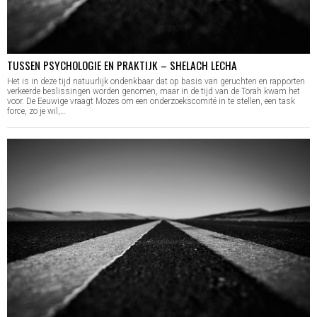
TUSSEN PSYCHOLOGIE EN PRAKTIJK – SHELACH LECHA
Het is in deze tijd natuurlijk ondenkbaar dat op basis van geruchten en rapporten
verkeerde beslissingen worden genomen, maar in de tijd van de Torah kwam het
voor. De Eeuwige vraagt Mozes om een onderzoekscomité in te stellen, een task
force, zo je wil,…