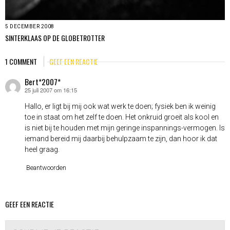
5 DECEMBER 2008
SINTERKLAAS OP DE GLOBETROTTER
1 COMMENT
GEEF EEN REACTIE
Bert*2007*
25 juli 2007 om 16:15
schreef:
Hallo, er ligt bij mij ook wat werk te doen; fysiek ben ik weinig
toe in staat om het zelf te doen. Het onkruid groeit als kool en
is niet bij te houden met mijn geringe inspannings-vermogen. Is
iemand bereid mij daarbij behulpzaam te zijn, dan hoor ik dat
heel graag.
Beantwoorden
GEEF EEN REACTIE