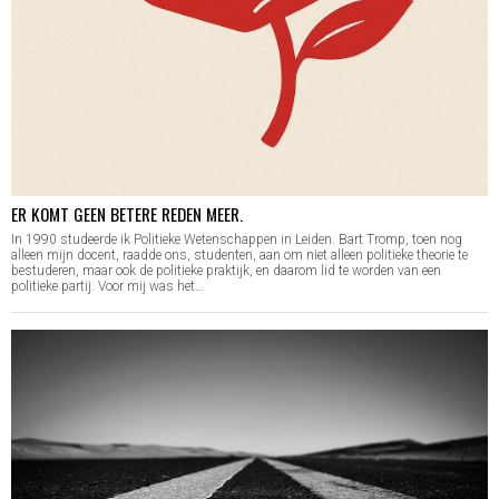
ER KOMT GEEN BETERE REDEN MEER.
In 1990 studeerde ik Politieke Wetenschappen in Leiden. Bart Tromp, toen nog
alleen mijn docent, raadde ons, studenten, aan om niet alleen politieke theorie te
bestuderen, maar ook de politieke praktijk, en daarom lid te worden van een
politieke partij. Voor mij was het…