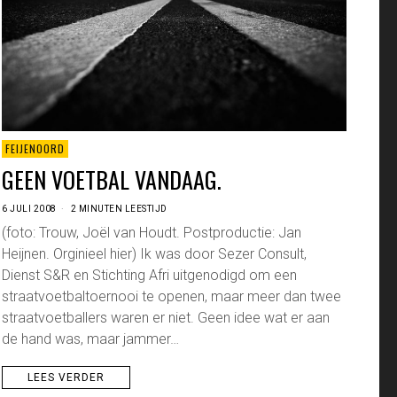
FEIJENOORD
GEEN VOETBAL VANDAAG.
6 JULI 2008
2 MINUTEN LEESTIJD
(foto: Trouw, Joël van Houdt. Postproductie: Jan
Heijnen. Orginieel hier) Ik was door Sezer Consult,
Dienst S&R en Stichting Afri uitgenodigd om een
straatvoetbaltoernooi te openen, maar meer dan twee
straatvoetballers waren er niet. Geen idee wat er aan
de hand was, maar jammer…
LEES VERDER