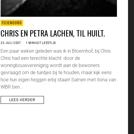
FEIJENOORD
CHRIS EN PETRA LACHEN, TIL HUILT.
25 JULI 2007
1 MINUUT LEESTIJD
Een paar weken geleden was ik in Bloemhof, bij Chris.
Chris had een terechte klacht: door de
woningbouwvereniging wordt aan de bewoners
gevraagd om de tuintjes bij te houden, maar kijk eens
hoe hun eigen heggen erbij staan! Samen met Ilona van
WBR ben…
LEES VERDER