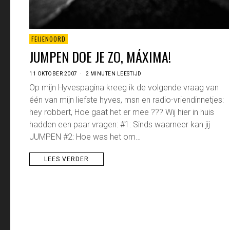
FEIJENOORD
JUMPEN DOE JE ZO, MÁXIMA!
11 OKTOBER 2007
2 MINUTEN LEESTIJD
Op mijn Hyvespagina kreeg ik de volgende vraag van
één van mijn liefste hyves, msn en radio-vriendinnetjes:
hey robbert, Hoe gaat het er mee ??? Wij hier in huis
hadden een paar vragen: #1: Sinds waarneer kan jij
JUMPEN #2: Hoe was het om…
LEES VERDER