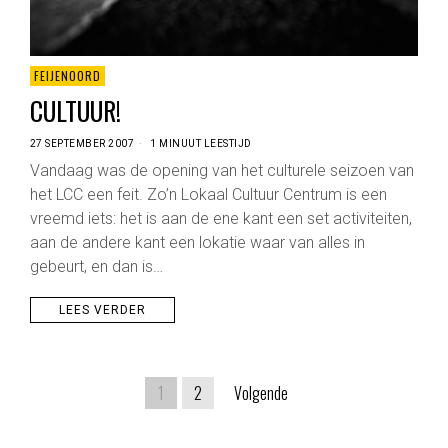
FEIJENOORD
CULTUUR!
27 SEPTEMBER 2007
1 MINUUT LEESTIJD
Vandaag was de opening van het culturele seizoen van
het LCC een feit. Zo’n Lokaal Cultuur Centrum is een
vreemd iets: het is aan de ene kant een set activiteiten,
aan de andere kant een lokatie waar van alles in
gebeurt, en dan is…
LEES VERDER
1
2
Volgende