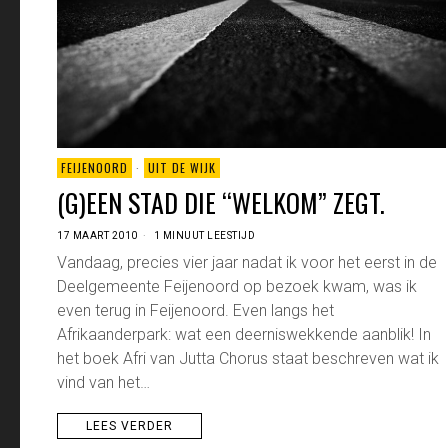
FEIJENOORD
·
UIT DE WIJK
(G)EEN STAD DIE “WELKOM” ZEGT.
17 MAART 2010
1 MINUUT LEESTIJD
Vandaag, precies vier jaar nadat ik voor het eerst in de
Deelgemeente Feijenoord op bezoek kwam, was ik
even terug in Feijenoord. Even langs het
Afrikaanderpark: wat een deerniswekkende aanblik! In
het boek Afri van Jutta Chorus staat beschreven wat ik
vind van het…
LEES VERDER