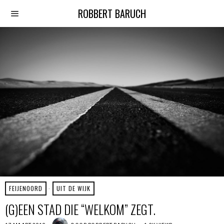
ROBBERT BARUCH
FEIJENOORD
·
UIT DE WIJK
(G)EEN STAD DIE “WELKOM” ZEGT.