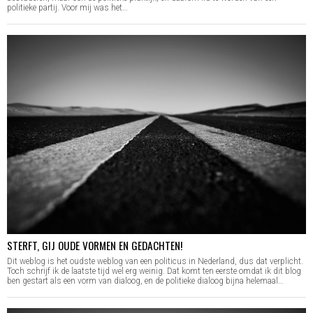
politieke partij. Voor mij was het…
STERFT, GIJ OUDE VORMEN EN GEDACHTEN!
Dit weblog is het oudste weblog van een politicus in Nederland, dus dat verplicht.
Toch schrijf ik de laatste tijd wel erg weinig. Dat komt ten eerste omdat ik dit blog
ben gestart als een vorm van dialoog, en de politieke dialoog bijna helemaal…