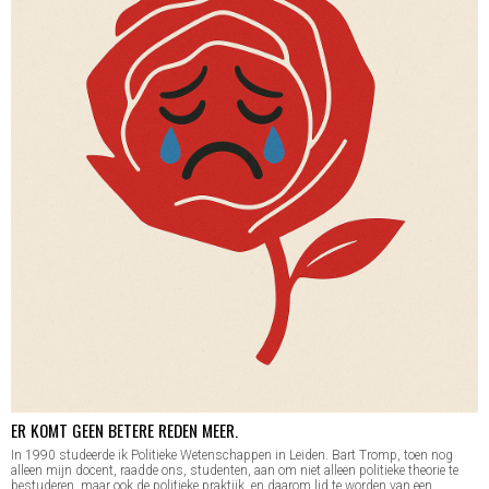
ER KOMT GEEN BETERE REDEN MEER.
In 1990 studeerde ik Politieke Wetenschappen in Leiden. Bart Tromp, toen nog
alleen mijn docent, raadde ons, studenten, aan om niet alleen politieke theorie te
bestuderen, maar ook de politieke praktijk, en daarom lid te worden van een