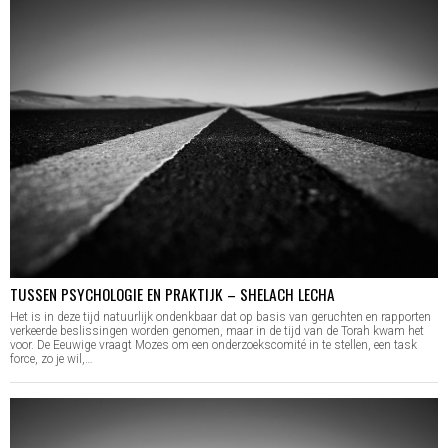
TUSSEN PSYCHOLOGIE EN PRAKTIJK – SHELACH LECHA
Het is in deze tijd natuurlijk ondenkbaar dat op basis van geruchten en rapporten
verkeerde beslissingen worden genomen, maar in de tijd van de Torah kwam het
voor. De Eeuwige vraagt Mozes om een onderzoekscomité in te stellen, een task
force, zo je wil,…