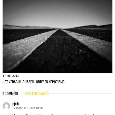
17 MEI 2013
HET VERSCHIL TUSSEN LOBBY EN NEPOTISME
1 COMMENT
GEEF EEN REACTIE
pjotr
17 maart 2010 om 19:08
schreef: