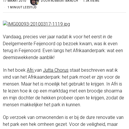
17 MAART 2010
DOOR
ROBBERT BARUCH
1.3K VIEWS
1 MINUUT LEESTIJD
Vandaag, precies vier jaar nadat ik voor het eerst in de
Deelgemeente Feijenoord op bezoek kwam, was ik even
terug in Feijenoord. Even langs het Afrikaanderpark: wat een
deerniswekkende aanblik!
In het boek
Afri
van
Jutta Chorus
staat beschreven wat ik
vind van het Afrikaanderpark: het park moet er zijn voor de
mensen. Maar het is moeilijk het gebruikt te krijgen. In Afri is
te lezen hoe ik op een marktdag met een broodje shoarma
en mijn dochter de hekken probeer open te krijgen, zodat de
mensen makkelijker het park in kunnen.
Op verzoek van omwonenden is er bij de dure renovatie van
het park een hek omheen gezet. Voor de veiligheid, maar