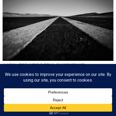
HA’AZINU: TEGELIJKERTIJD TERUG- EN VOORUITKIJKEN
Nog een paar dagen en dan is de cirkel gesloten en zijn we weer waar we 17
oktober 2020 begonnen: de eerste parasja van het jaar. Het zijn dagen die
tegenstrijdige emoties oproepen: aan de ene kant lezen we over de laatste dagen
van…
Since 2003 © All Rights Reserved | Foto's Robbert Baruch tenzij anders vermeld
BOVEN
NIEUWSBRIEF
CONTACT