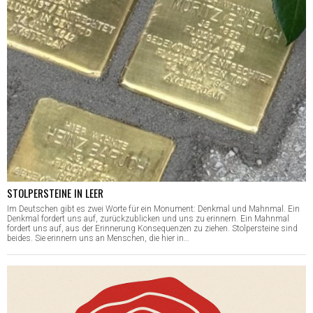
STOLPERSTEINE IN LEER
Im Deutschen gibt es zwei Worte für ein Monument: Denkmal und Mahnmal. Ein
Denkmal fordert uns auf, zurückzublicken und uns zu erinnern. Ein Mahnmal
fordert uns auf, aus der Erinnerung Konsequenzen zu ziehen. Stolpersteine sind
beides. Sie erinnern uns an Menschen, die hier in…