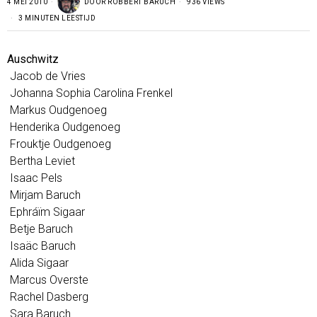
4 MEI 2010
DOOR
ROBBERT BARUCH
936 VIEWS
3 MINUTEN LEESTIJD
Auschwitz
Jacob de Vries
Johanna Sophia Carolina Frenkel
Markus Oudgenoeg
Henderika Oudgenoeg
Frouktje Oudgenoeg
Bertha Leviet
Isaac Pels
Mirjam Baruch
Ephráïm Sigaar
Betje Baruch
Isaäc Baruch
Alida Sigaar
Marcus Overste
Rachel Dasberg
Sara Baruch