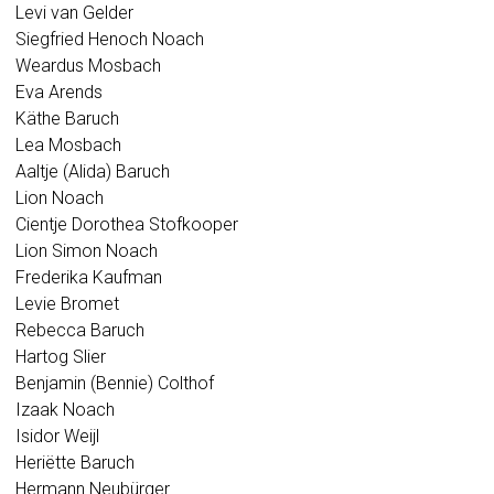
Levi van Gelder
Siegfried Henoch Noach
Weardus Mosbach
Eva Arends
Käthe Baruch
Lea Mosbach
Aaltje (Alida) Baruch
Lion Noach
Cientje Dorothea Stofkooper
Lion Simon Noach
Frederika Kaufman
Levie Bromet
Rebecca Baruch
Hartog Slier
Benjamin (Bennie) Colthof
Izaak Noach
Isidor Weijl
Heriëtte Baruch
Hermann Neubürger