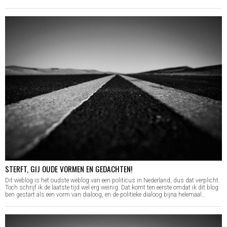
STERFT, GIJ OUDE VORMEN EN GEDACHTEN!
Dit weblog is het oudste weblog van een politicus in Nederland, dus dat verplicht.
Toch schrijf ik de laatste tijd wel erg weinig. Dat komt ten eerste omdat ik dit blog
ben gestart als een vorm van dialoog, en de politieke dialoog bijna helemaal…