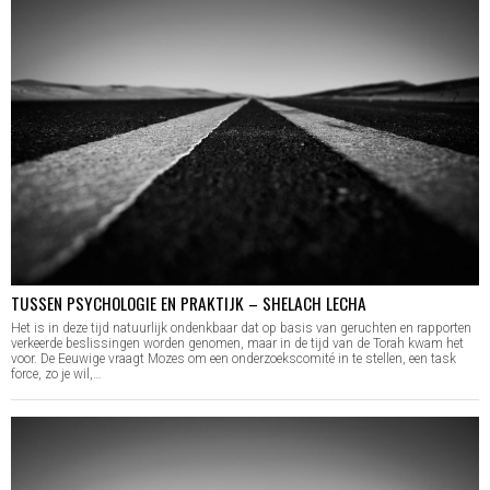
TUSSEN PSYCHOLOGIE EN PRAKTIJK – SHELACH LECHA
Het is in deze tijd natuurlijk ondenkbaar dat op basis van geruchten en rapporten
verkeerde beslissingen worden genomen, maar in de tijd van de Torah kwam het
voor. De Eeuwige vraagt Mozes om een onderzoekscomité in te stellen, een task
force, zo je wil,…