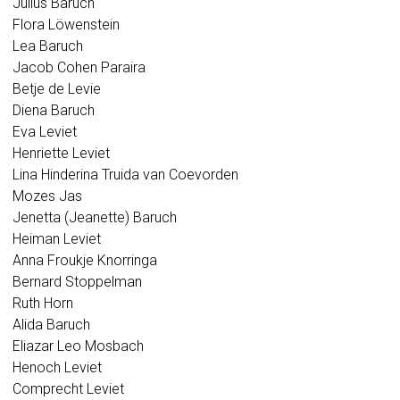
Julius Baruch
Flora Löwenstein
Lea Baruch
Jacob Cohen Paraira
Betje de Levie
Diena Baruch
Eva Leviet
Henriette Leviet
Lina Hinderina Truida van Coevorden
Mozes Jas
Jenetta (Jeanette) Baruch
Heiman Leviet
Anna Froukje Knorringa
Bernard Stoppelman
Ruth Horn
Alida Baruch
Eliazar Leo Mosbach
Henoch Leviet
Comprecht Leviet