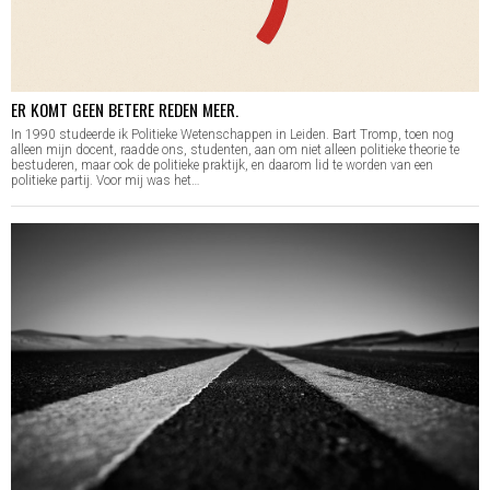
ER KOMT GEEN BETERE REDEN MEER.
In 1990 studeerde ik Politieke Wetenschappen in Leiden. Bart Tromp, toen nog
alleen mijn docent, raadde ons, studenten, aan om niet alleen politieke theorie te
bestuderen, maar ook de politieke praktijk, en daarom lid te worden van een
politieke partij. Voor mij was het…