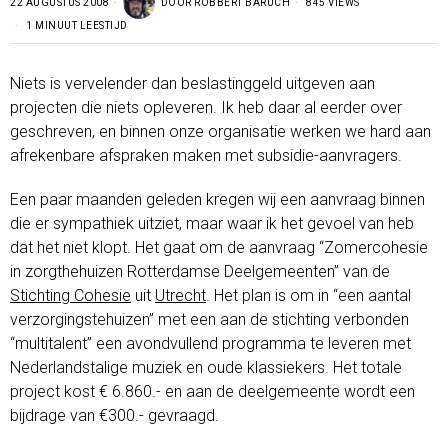
22 AUGUSTUS 2008
DOOR
ROBBERT BARUCH
845 VIEWS
1 MINUUT LEESTIJD
Niets is vervelender dan beslastinggeld uitgeven aan
projecten die niets opleveren. Ik heb daar al eerder over
geschreven, en binnen onze organisatie werken we hard aan
afrekenbare afspraken maken met subsidie-aanvragers.
Een paar maanden geleden kregen wij een aanvraag binnen
die er sympathiek uitziet, maar waar ik het gevoel van heb
dat het niet klopt. Het gaat om de aanvraag “Zomercohesie
in zorgthehuizen Rotterdamse Deelgemeenten” van de
Stichting Cohesie
uit
Utrecht
. Het plan is om in “een aantal
verzorgingstehuizen” met een aan de stichting verbonden
“multitalent” een avondvullend programma te leveren met
Nederlandstalige muziek en oude klassiekers. Het totale
project kost € 6.860.- en aan de deelgemeente wordt een
bijdrage van €300.- gevraagd.