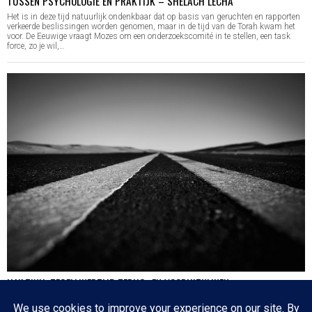
TUSSEN PSYCHOLOGIE EN PRAKTIJK – SHELACH LECHA
Het is in deze tijd natuurlijk ondenkbaar dat op basis van geruchten en rapporten
verkeerde beslissingen worden genomen, maar in de tijd van de Torah kwam het
voor. De Eeuwige vraagt Mozes om een onderzoekscomité in te stellen, een task
force, zo je wil,…
HA’AZINU: TEGELIJKERTIJD TERUG- EN VOORUITKIJKEN
Nog een paar dagen en dan is de cirkel gesloten en zijn we weer waar we 17
oktober 2020 begonnen: de eerste parasja van het jaar. Het zijn dagen die