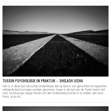
TUSSEN PSYCHOLOGIE EN PRAKTIJK – SHELACH LECHA
Het is in deze tijd natuurlijk ondenkbaar dat op basis van geruchten en rapporten
verkeerde beslissingen worden genomen, maar in de tijd van de Torah kwam het
voor. De Eeuwige vraagt Mozes om een onderzoekscomité in te stellen, een task
force, zo je wil,…