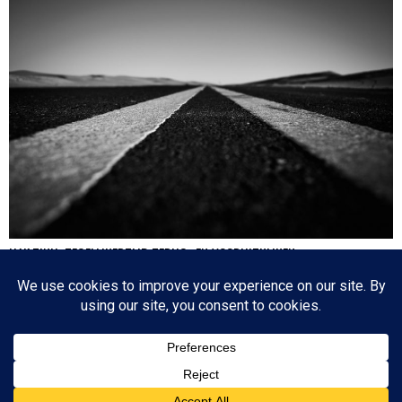
HA’AZINU: TEGELIJKERTIJD TERUG- EN VOORUITKIJKEN
Nog een paar dagen en dan is de cirkel gesloten en zijn we weer waar we 17
oktober 2020 begonnen: de eerste parasja van het jaar. Het zijn dagen die
tegenstrijdige emoties oproepen: aan de ene kant lezen we over de laatste dagen
van…
Since 2003 © All Rights Reserved | Foto's Robbert Baruch tenzij anders vermeld
BOVEN