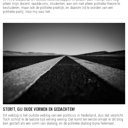
alleen mijn docent, raadde ons, studenten, aan om niet alleen politieke theorie te
bestuderen, maar ook de politieke praktijk, en daarom lid te worden van een
politieke partij. Voor mij was het…
STERFT, GIJ OUDE VORMEN EN GEDACHTEN!
Dit weblog is het oudste weblog van een politicus in Nederland, dus dat verplicht.
Toch schrijf ik de laatste tijd wel erg weinig. Dat komt ten eerste omdat ik dit blog
ben gestart als een vorm van dialoog, en de politieke dialoog bijna helemaal…