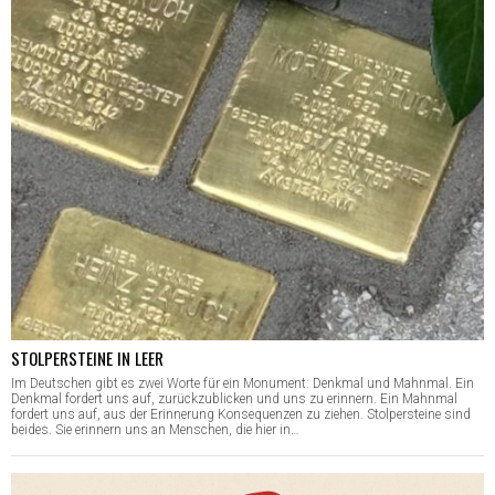
STOLPERSTEINE IN LEER
Im Deutschen gibt es zwei Worte für ein Monument: Denkmal und Mahnmal. Ein
Denkmal fordert uns auf, zurückzublicken und uns zu erinnern. Ein Mahnmal
fordert uns auf, aus der Erinnerung Konsequenzen zu ziehen. Stolpersteine sind
beides. Sie erinnern uns an Menschen, die hier in…