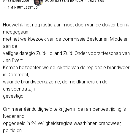
9 FEBRUARI 2005
DOOR
ROBBERT BARUCH
762 VIEWS
1 MINUUT LEESTIJD
Hoewel ik het nog rustig aan moet doen van de dokter ben ik
meegegaan
met het werkbezoek van de commissie Bestuur en Middelen
aan de
veiligheidsregio Zuid-Holland Zuid. Onder voorzitterschap van
Jan Evert
Keman bezochten we de lokatie van de regionale brandweer
in Dordrecht,
waar de brandweerkazerne, de meldkamers en de
crisiscentra zijn
gevestigd.
Om meer éénduidigheid te krijgen in de rampenbestrijding is
Nederland
opgedeeld in 24 veiligheidsregio’s waarbinnen brandweer,
politie en