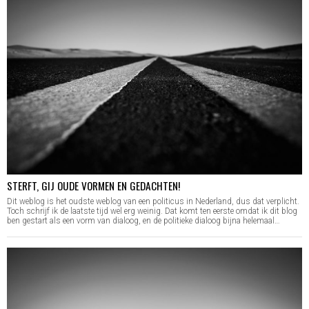
STERFT, GIJ OUDE VORMEN EN GEDACHTEN!
Dit weblog is het oudste weblog van een politicus in Nederland, dus dat verplicht.
Toch schrijf ik de laatste tijd wel erg weinig. Dat komt ten eerste omdat ik dit blog
ben gestart als een vorm van dialoog, en de politieke dialoog bijna helemaal…