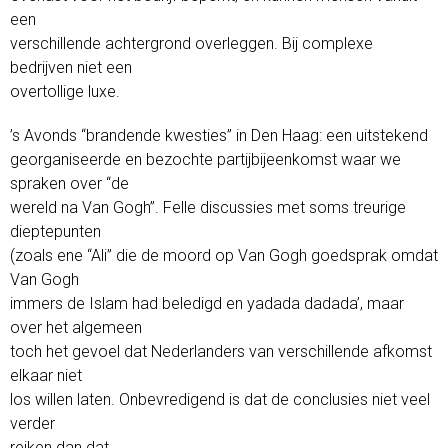
een
verschillende achtergrond overleggen. Bij complexe
bedrijven niet een
overtollige luxe.
’s Avonds “brandende kwesties” in Den Haag: een uitstekend
georganiseerde en bezochte partijbijeenkomst waar we
spraken over “de
wereld na Van Gogh”. Felle discussies met soms treurige
dieptepunten
(zoals ene “Ali” die de moord op Van Gogh goedsprak omdat
Van Gogh
immers de Islam had beledigd en yadada dadada’, maar
over het algemeen
toch het gevoel dat Nederlanders van verschillende afkomst
elkaar niet
los willen laten. Onbevredigend is dat de conclusies niet veel
verder
reiken dan dat.