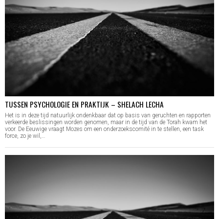
TUSSEN PSYCHOLOGIE EN PRAKTIJK – SHELACH LECHA
Het is in deze tijd natuurlijk ondenkbaar dat op basis van geruchten en rapporten
verkeerde beslissingen worden genomen, maar in de tijd van de Torah kwam het
voor. De Eeuwige vraagt Mozes om een onderzoekscomité in te stellen, een task
force, zo je wil,…