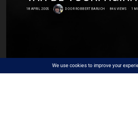
18 APRIL 2005
DOOR
ROBBERT BARUCH
846 VIEWS
1 M