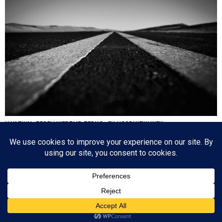
HA’AZINU: TEGELIJKERTIJD TERUG- EN VOORUITKIJKEN
Nog een paar dagen en dan is de cirkel gesloten en zijn we weer waar we 17
oktober 2020 begonnen: de eerste parasja van het jaar. Het zijn dagen die
tegenstrijdige emoties oproepen: aan de ene kant lezen we over de laatste dagen
van…
Since 2003 © All Rights Reserved | Foto's Robbert Baruch tenzij anders vermeld
BOVEN
NIEUWSBRIEF
CONTACT