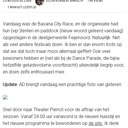
20 AUGUSTUS 2006
DOOR
ROBBERT BARUCH
796 VIEWS
1 MINUUT LEESTIJD
Vandaag was de Bavaria City Race, en de organisatie had
hun (vip-)tenten en paddock (nieuw woord geleerd vandaag)
opgeslagen in de deelgemeente Feijenoord. Natuurlijk. Net
als veel andere festivals doen. Ik ben er dan enorm trots op
dat we dat toch maar mooi allemaal sjeffen! Ook veel
bewoners hebben er (net als bij de Dance Parade, die bijna
hetzelfde geluidsvolume voortbracht) uiteindelijk begrip voor,
en doen zelfs enthousiast mee.
Update
: AD brengt vandaag een prachtige foto van gisteren:
Snel door naar Theater Pierrot voor de aftrap van het
seizoen. Vanaf 24.00 uur vanavond is de nieuwe huisstijl en
het nieuwe programma te bewonderen op
de site.
Ik denk