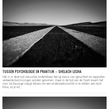
TUSSEN PSYCHOLOGIE EN PRAKTIJK – SHELACH LECHA
Het is in deze tijd natuurlijk ondenkbaar dat op basis van geruchten en rapporten
verkeerde beslissingen worden genomen, maar in de tijd van de Torah kwam het
voor. De Eeuwige vraagt Mozes om een onderzoekscomité in te stellen, een task
force, zo je wil,…