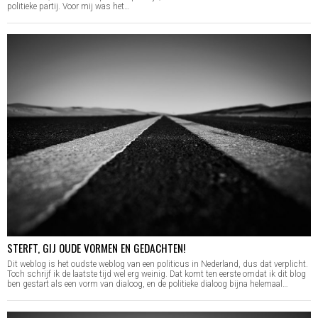
politieke partij. Voor mij was het…
STERFT, GIJ OUDE VORMEN EN GEDACHTEN!
Dit weblog is het oudste weblog van een politicus in Nederland, dus dat verplicht.
Toch schrijf ik de laatste tijd wel erg weinig. Dat komt ten eerste omdat ik dit blog
ben gestart als een vorm van dialoog, en de politieke dialoog bijna helemaal…