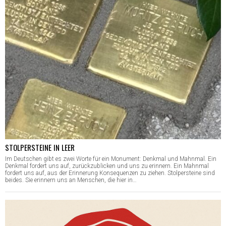
STOLPERSTEINE IN LEER
Im Deutschen gibt es zwei Worte für ein Monument: Denkmal und Mahnmal. Ein
Denkmal fordert uns auf, zurückzublicken und uns zu erinnern. Ein Mahnmal
fordert uns auf, aus der Erinnerung Konsequenzen zu ziehen. Stolpersteine sind
beides. Sie erinnern uns an Menschen, die hier in…