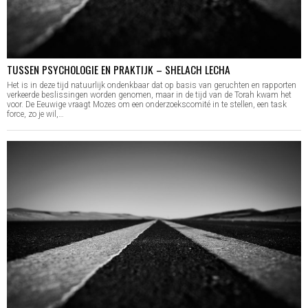
TUSSEN PSYCHOLOGIE EN PRAKTIJK – SHELACH LECHA
Het is in deze tijd natuurlijk ondenkbaar dat op basis van geruchten en rapporten
verkeerde beslissingen worden genomen, maar in de tijd van de Torah kwam het
voor. De Eeuwige vraagt Mozes om een onderzoekscomité in te stellen, een task
force, zo je wil,…