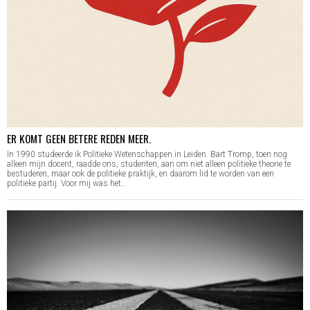
ER KOMT GEEN BETERE REDEN MEER.
In 1990 studeerde ik Politieke Wetenschappen in Leiden. Bart Tromp, toen nog
alleen mijn docent, raadde ons, studenten, aan om niet alleen politieke theorie te
bestuderen, maar ook de politieke praktijk, en daarom lid te worden van een
politieke partij. Voor mij was het…