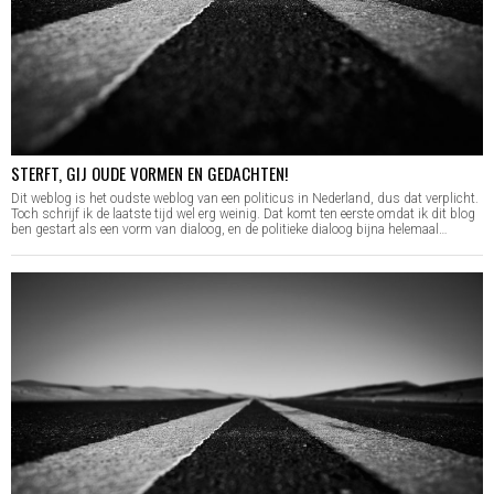
STERFT, GIJ OUDE VORMEN EN GEDACHTEN!
Dit weblog is het oudste weblog van een politicus in Nederland, dus dat verplicht.
Toch schrijf ik de laatste tijd wel erg weinig. Dat komt ten eerste omdat ik dit blog
ben gestart als een vorm van dialoog, en de politieke dialoog bijna helemaal…