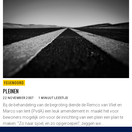
FEIJENOORD
PLEINEN
22 NOVEMBER 2007
1 MINUUT LEESTIJD
Bij de behandeling van de begroting diende de Remco van Vliet en
Marco van lent (PvdA) een leuk amendement in: maakt het voor
bewoners mogelijk om voor de inrichting van een plein een plan te
maken. "Zo naar sjoel, en zo opgeroepen", zeggen we…