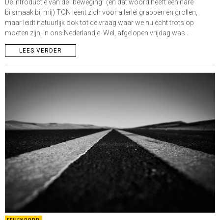
De introductie van de "beweging" (en dat woord heeft een nare
bijsmaak bij mij) TON leent zich voor allerlei grappen en grollen,
maar leidt natuurlijk ook tot de vraag waar we nu écht trots op
moeten zijn, in ons Nederlandje. Wel, afgelopen vrijdag was…
LEES VERDER