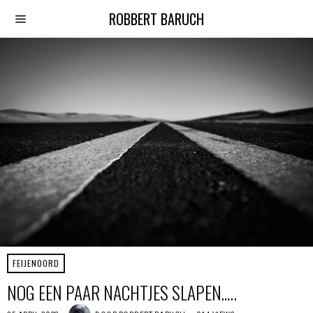
ROBBERT BARUCH
FEIJENOORD
NOG EEN PAAR NACHTJES SLAPEN…..