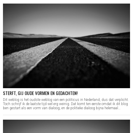
STERFT, GIJ OUDE VORMEN EN GEDACHTEN!
Dit weblog is het oudste weblog van een politicus in Nederland, dus dat verplicht.
Toch schrijf ik de laatste tijd wel erg weinig. Dat komt ten eerste omdat ik dit blog
ben gestart als een vorm van dialoog, en de politieke dialoog bijna helemaal…