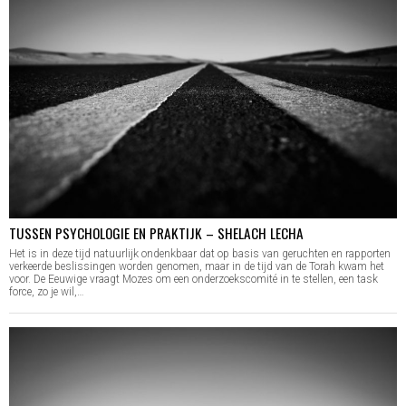
TUSSEN PSYCHOLOGIE EN PRAKTIJK – SHELACH LECHA
Het is in deze tijd natuurlijk ondenkbaar dat op basis van geruchten en rapporten
verkeerde beslissingen worden genomen, maar in de tijd van de Torah kwam het
voor. De Eeuwige vraagt Mozes om een onderzoekscomité in te stellen, een task
force, zo je wil,…