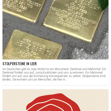
STOLPERSTEINE IN LEER
Im Deutschen gibt es zwei Worte für ein Monument: Denkmal und Mahnmal. Ein
Denkmal fordert uns auf, zurückzublicken und uns zu erinnern. Ein Mahnmal
fordert uns auf, aus der Erinnerung Konsequenzen zu ziehen. Stolpersteine sind
beides. Sie erinnern uns an Menschen, die hier in…