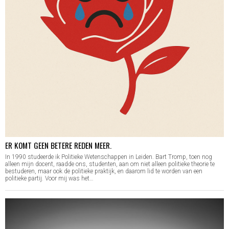
ER KOMT GEEN BETERE REDEN MEER.
In 1990 studeerde ik Politieke Wetenschappen in Leiden. Bart Tromp, toen nog
alleen mijn docent, raadde ons, studenten, aan om niet alleen politieke theorie te
bestuderen, maar ook de politieke praktijk, en daarom lid te worden van een
politieke partij. Voor mij was het…