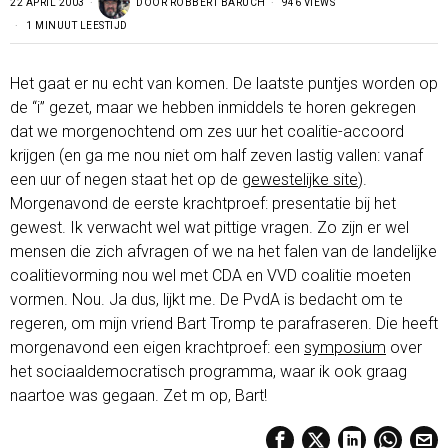
22 APRIL 2003
DOOR
ROBBERT BARUCH
946 VIEWS
1 MINUUT LEESTIJD
Het gaat er nu echt van komen. De laatste puntjes worden op
de “i” gezet, maar we hebben inmiddels te horen gekregen
dat we morgenochtend om zes uur het coalitie-accoord
krijgen (en ga me nou niet om half zeven lastig vallen: vanaf
een uur of negen staat het op de
gewestelijke site
).
Morgenavond de eerste krachtproef: presentatie bij het
gewest. Ik verwacht wel wat pittige vragen. Zo zijn er wel
mensen die zich afvragen of we na het falen van de landelijke
coalitievorming nou wel met CDA en VVD coalitie moeten
vormen. Nou. Ja dus, lijkt me. De PvdA is bedacht om te
regeren, om mijn vriend Bart Tromp te parafraseren. Die heeft
morgenavond een eigen krachtproef: een
symposium
over
het sociaaldemocratisch programma, waar ik ook graag
naartoe was gegaan. Zet m op, Bart!