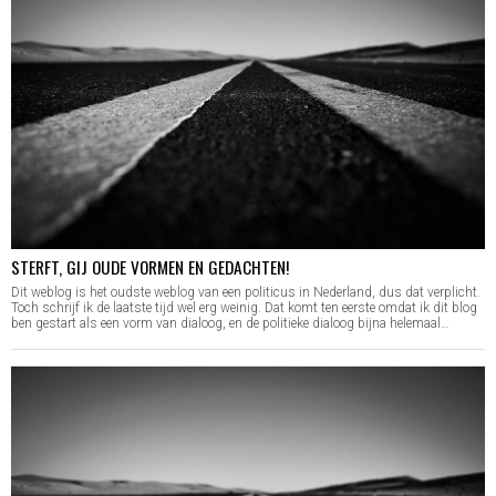
STERFT, GIJ OUDE VORMEN EN GEDACHTEN!
Dit weblog is het oudste weblog van een politicus in Nederland, dus dat verplicht.
Toch schrijf ik de laatste tijd wel erg weinig. Dat komt ten eerste omdat ik dit blog
ben gestart als een vorm van dialoog, en de politieke dialoog bijna helemaal…