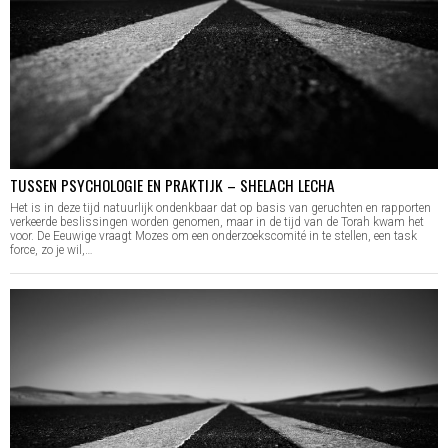
TUSSEN PSYCHOLOGIE EN PRAKTIJK – SHELACH LECHA
Het is in deze tijd natuurlijk ondenkbaar dat op basis van geruchten en rapporten
verkeerde beslissingen worden genomen, maar in de tijd van de Torah kwam het
voor. De Eeuwige vraagt Mozes om een onderzoekscomité in te stellen, een task
force, zo je wil,…