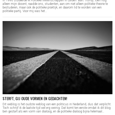
In 1990 studeerde ik Politieke Wetenschappen in Leiden. Bart Tromp, toen nog
alleen mijn docent, raadde ons, studenten, aan om niet alleen politieke theorie te
bestuderen, maar ook de politieke praktijk, en daarom lid te worden van een
politieke partij. Voor mij was het…
STERFT, GIJ OUDE VORMEN EN GEDACHTEN!
Dit weblog is het oudste weblog van een politicus in Nederland, dus dat verplicht.
Toch schrijf ik de laatste tijd wel erg weinig. Dat komt ten eerste omdat ik dit blog
ben gestart als een vorm van dialoog, en de politieke dialoog bijna helemaal…