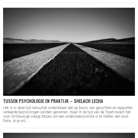
TUSSEN PSYCHOLOGIE EN PRAKTIJK – SHELACH LECHA
Het is in deze tijd natuurlijk ondenkbaar dat op basis van geruchten en rapporten
verkeerde beslissingen worden genomen, maar in de tijd van de Torah kwam het
voor. De Eeuwige vraagt Mozes om een onderzoekscomité in te stellen, een task
force, zo je wil,…