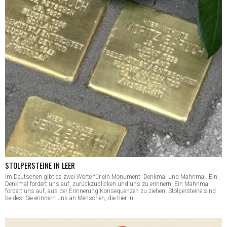
STOLPERSTEINE IN LEER
Im Deutschen gibt es zwei Worte für ein Monument: Denkmal und Mahnmal. Ein
Denkmal fordert uns auf, zurückzublicken und uns zu erinnern. Ein Mahnmal
fordert uns auf, aus der Erinnerung Konsequenzen zu ziehen. Stolpersteine sind
beides. Sie erinnern uns an Menschen, die hier in…