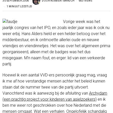
30 SEPTEMBER 2006
DOOR
ROBBERT BARUCH
663 VIEWS
1 MINUUT LEESTIJD
Vorige week was het
jaarlijk congres van het IPO, en zoals ieder jaar was ik ook nu
weer erbij. Hans Alders hield er een helder betoog over het
middenbestuur, en ik ontmoette allerlei oude en nieuwe
vriendjes en vriendinnetjes. Het was over het algemeen prima
georganiseerd, alleen met de badges was het dus
misgegaan. M'n naam fout, en erger: lid van een verkeerde
partij.
Hoewel ik een aantal VVD-ers persoonlijk graag mag, vraag
ik me af hoe verstandige mensen achter het beleid kunnen
staan dat de nummer twee van die partij uitvoert.
Vanochtend was ik aanwezig bij de afsluiting van
Archydam
(een prachtig project voor kinderen van asielzoekers)
en ik
ben me weer rot geschrokken over hoe Nederland met die
mensen omgaat. Wat een verhalen. Ongelofelijk schandalig