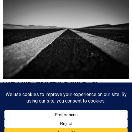
HA’AZINU: TEGELIJKERTIJD TERUG- EN VOORUITKIJKEN
Nog een paar dagen en dan is de cirkel gesloten en zijn we weer waar we 17
oktober 2020 begonnen: de eerste parasja van het jaar. Het zijn dagen die
tegenstrijdige emoties oproepen: aan de ene kant lezen we over de laatste dagen
van…
Since 2003 © All Rights Reserved | Foto's Robbert Baruch tenzij anders vermeld
BOVEN