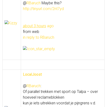
@
RBaruch
Maybe this?
http://tinyurl.com/2nt7yd
about 3 hours
ago
from web
in reply to RBaruch
LocalJoost
@
RBaruch
:
Of parallel trekken met sport op Talpa – over
hoeveel reclameblokken
kun je iets uitrekken voordat je pijngrens v.d.