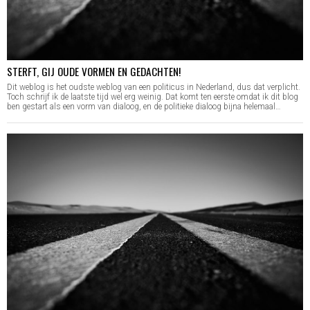
STERFT, GIJ OUDE VORMEN EN GEDACHTEN!
Dit weblog is het oudste weblog van een politicus in Nederland, dus dat verplicht.
Toch schrijf ik de laatste tijd wel erg weinig. Dat komt ten eerste omdat ik dit blog
ben gestart als een vorm van dialoog, en de politieke dialoog bijna helemaal…