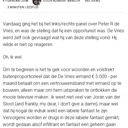
4 FEBRUARI 2008
DOOR
ROBBERT BARUCH
965 VIEWS
3 MINUTEN LEESTIJD
Vandaag ging het bij het links/rechts-panel over Peter R de
Vries, en was de stelling dat hij een opportunist was. De Vries
werd zelf ook gevraagd wat hij van deze stelling vond. Hij
wilde er niet op reageren.
Oh, ik wel.
Om te beginnen is het te gek voor woorden en volstrekt
buitenproportioneel dat die De Vries iemand € 5.000.- per
maand betaalt om een vertrouwensband met iemand op te
bouwen, alleen maar om hem uitspraken te ontlokken die
mooie televisie maken. Ik weet niet veel van Joran van der
Sloot (and frankly, my dear, I don’t give a damn), maar wel
dat hij nogal de indruk wekt een labiele fantast te zijn.
Vervolgens worden er drugs in deze labiele fantast gemikt,
wordt gedaan alsof infiltrant en fantast een geheim gaan