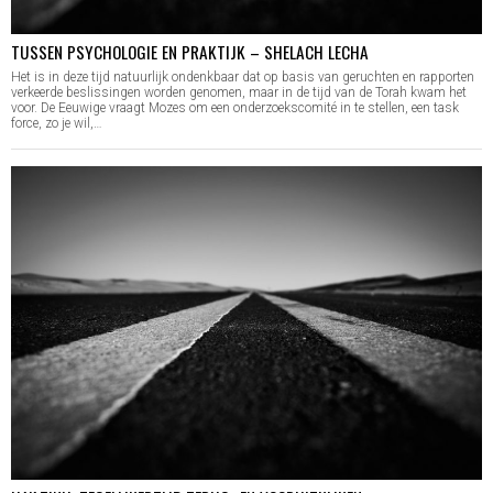
TUSSEN PSYCHOLOGIE EN PRAKTIJK – SHELACH LECHA
Het is in deze tijd natuurlijk ondenkbaar dat op basis van geruchten en rapporten
verkeerde beslissingen worden genomen, maar in de tijd van de Torah kwam het
voor. De Eeuwige vraagt Mozes om een onderzoekscomité in te stellen, een task
force, zo je wil,…