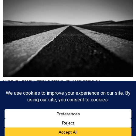
HA’AZINU: TEGELIJKERTIJD TERUG- EN VOORUITKIJKEN
Nog een paar dagen en dan is de cirkel gesloten en zijn we weer waar we 17
oktober 2020 begonnen: de eerste parasja van het jaar. Het zijn dagen die
tegenstrijdige emoties oproepen: aan de ene kant lezen we over de laatste dagen
van…
Since 2003 © All Rights Reserved | Foto's Robbert Baruch tenzij anders vermeld
BOVEN
NIEUWSBRIEF
CONTACT