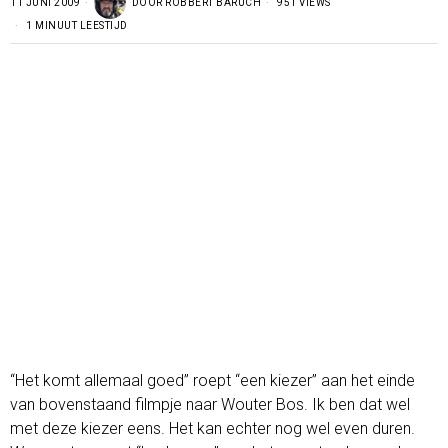
11 JUNI 2009
DOOR
ROBBERT BARUCH
951 VIEWS
1 MINUUT LEESTIJD
“Het komt allemaal goed” roept “een kiezer” aan het einde
van bovenstaand filmpje naar Wouter Bos. Ik ben dat wel
met deze kiezer eens. Het kan echter nog wel even duren.