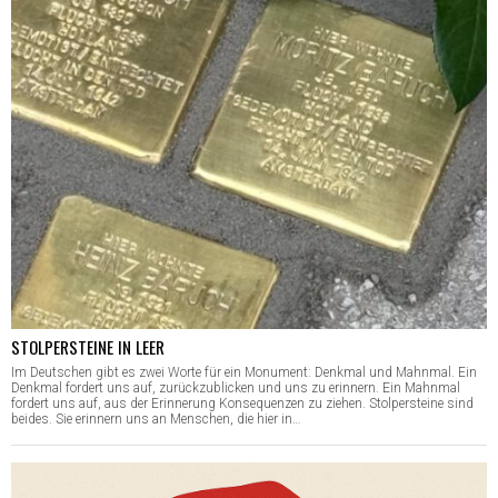
STOLPERSTEINE IN LEER
Im Deutschen gibt es zwei Worte für ein Monument: Denkmal und Mahnmal. Ein
Denkmal fordert uns auf, zurückzublicken und uns zu erinnern. Ein Mahnmal
fordert uns auf, aus der Erinnerung Konsequenzen zu ziehen. Stolpersteine sind
beides. Sie erinnern uns an Menschen, die hier in…