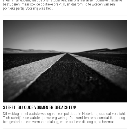
alleen mijn docent, raadde ons, studenten, aan om niet alleen politieke theorie te
bestuderen, maar ook de politieke praktijk, en daarom lid te worden van een
politieke partij. Voor mij was het…
STERFT, GIJ OUDE VORMEN EN GEDACHTEN!
Dit weblog is het oudste weblog van een politicus in Nederland, dus dat verplicht.
Toch schrijf ik de laatste tijd wel erg weinig. Dat komt ten eerste omdat ik dit blog
ben gestart als een vorm van dialoog, en de politieke dialoog bijna helemaal…