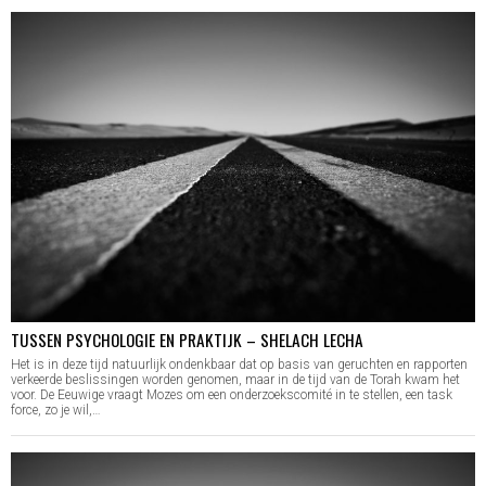
TUSSEN PSYCHOLOGIE EN PRAKTIJK – SHELACH LECHA
Het is in deze tijd natuurlijk ondenkbaar dat op basis van geruchten en rapporten
verkeerde beslissingen worden genomen, maar in de tijd van de Torah kwam het
voor. De Eeuwige vraagt Mozes om een onderzoekscomité in te stellen, een task
force, zo je wil,…