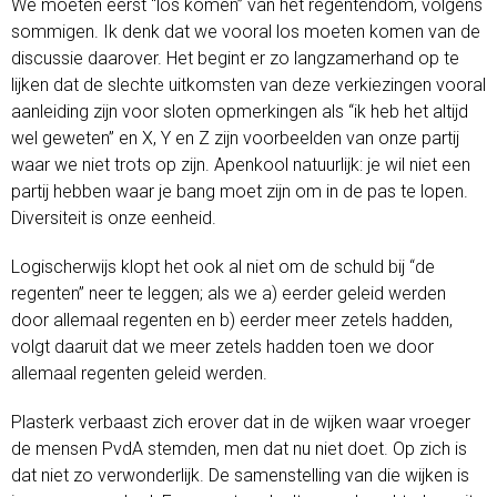
We moeten eerst “los komen” van het regentendom, volgens
sommigen. Ik denk dat we vooral los moeten komen van de
discussie daarover. Het begint er zo langzamerhand op te
lijken dat de slechte uitkomsten van deze verkiezingen vooral
aanleiding zijn voor sloten opmerkingen als “ik heb het altijd
wel geweten” en X, Y en Z zijn voorbeelden van onze partij
waar we niet trots op zijn. Apenkool natuurlijk: je wil niet een
partij hebben waar je bang moet zijn om in de pas te lopen.
Diversiteit is onze eenheid.
Logischerwijs klopt het ook al niet om de schuld bij “de
regenten” neer te leggen; als we a) eerder geleid werden
door allemaal regenten en b) eerder meer zetels hadden,
volgt daaruit dat we meer zetels hadden toen we door
allemaal regenten geleid werden.
Plasterk verbaast zich erover dat in de wijken waar vroeger
de mensen PvdA stemden, men dat nu niet doet. Op zich is
dat niet zo verwonderlijk. De samenstelling van die wijken is