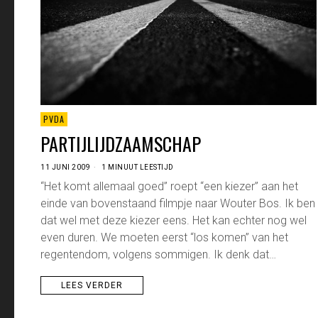
PVDA
PARTIJLIJDZAAMSCHAP
11 JUNI 2009
1 MINUUT LEESTIJD
“Het komt allemaal goed” roept “een kiezer” aan het
einde van bovenstaand filmpje naar Wouter Bos. Ik ben
dat wel met deze kiezer eens. Het kan echter nog wel
even duren. We moeten eerst “los komen” van het
regentendom, volgens sommigen. Ik denk dat…
LEES VERDER